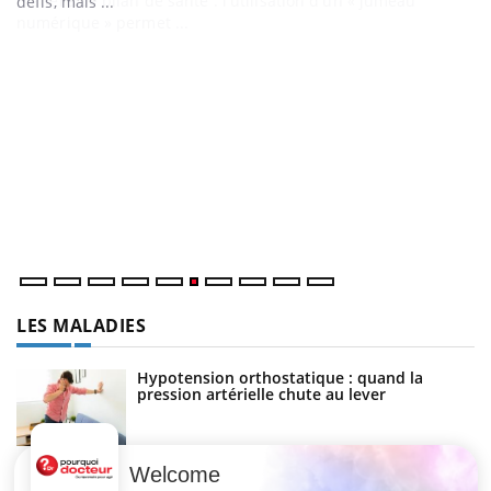
matière de bilan de santé : l'utilisation d'un « jumeau
numérique » permet ...
C
Yo
Co
cu
un
LES MALADIES
Hypotension orthostatique : quand la
pression artérielle chute au lever
Welcome
Drépanocytose : une déformation des