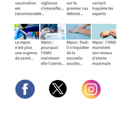
vaccination
vigilance
sur le
variant
est
s’intensifie...
premier cas
inquiète les
recommandée...
détecté...
experts
Le mpox
Mpox :
Mpox : faut-
Mpox : l'OMS
n’est plus
pourquoi
il s’inquiéter
maintient
une urgence
l'OMS
de la
son niveau
de santé...
maintient-
nouvelle
d'alerte
elle l'alerte...
souche...
maximale
Twitter
Facebook
Instagram