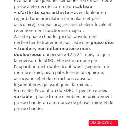
évoluant sur quelques semaines à six mois. Cette
phase a été décrite comme un
tableau
« d'arthrite sans arthrite »
avec douleur en
regard d’une articulation (articulaire et péri-
articulaire), raideur progressive, chaleur locale et
retentissement fonctionnel majeur.
A cette phase chaude qui doit absolument
déclencher le traitement, succède une
phase dite
« froide », non inflammatoire mais
douloureuse
qui persiste 12 à 24 mois, jusqu'à
la guérison du SDRC. Elle est marquée par
l'apparition de troubles trophiques (segment de
membre froid, peau pâle, lisse et atrophique,
acrocyanose) et de rétractions capsulo-
ligamentaires qui expliquent la raideur.
En réalité, l’évolution du SDRC 1 peut être
très
variable
: phase froide d'emblée ou uniquement
phase chaude ou alternance de phase froide et de
phase chaude.
DIAGNOSTIC >>