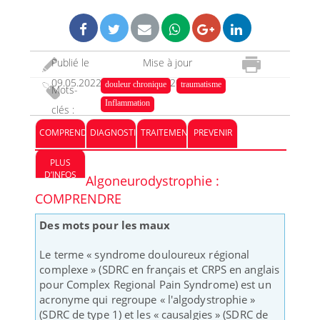
Publié le
Mise à jour
09.05.2022
26.05.2023
douleur chronique
traumatisme
Mots-
Inflammation
clés :
COMPRENDRE
DIAGNOSTIC
TRAITEMENT
PREVENIR
PLUS
D’INFOS
Algoneurodystrophie :
COMPRENDRE
Des mots pour les maux
Le terme « syndrome douloureux régional
complexe » (SDRC en français et CRPS en anglais
pour Complex Regional Pain Syndrome) est un
acronyme qui regroupe « l'algodystrophie »
(SDRC de type 1) et les « causalgies » (SDRC de