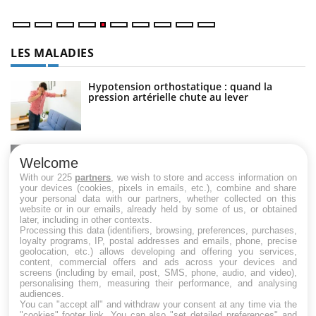
LES MALADIES
Hypotension orthostatique : quand la
pression artérielle chute au lever
Drépanocytose : une déformation des
globules rouges aux conséquences graves
Welcome
With our 225
partners
, we wish to store and access information on
your devices (cookies, pixels in emails, etc.), combine and share
your personal data with our partners, whether collected on this
website or in our emails, already held by some of us, or obtained
Maladie de Charcot (Sclérose latérale
later, including in other contexts.
amyotrophique)
Processing this data (identifiers, browsing, preferences, purchases,
loyalty programs, IP, postal addresses and emails, phone, precise
geolocation, etc.) allows developing and offering you services,
content, commercial offers and ads across your devices and
screens (including by email, post, SMS, phone, audio, and video),
personalising them, measuring their performance, and analysing
audiences.
You can "accept all" and withdraw your consent at any time via the
"cookies" footer link
. You can also "set detailed preferences" and