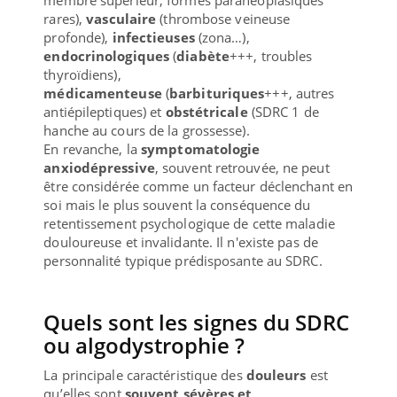
rares),
vasculaire
(thrombose veineuse
profonde),
infectieuses
(zona…),
endocrinologiques
(
diabète
+++, troubles
thyroïdiens),
médicamenteuse
(
barbituriques
+++, autres
antiépileptiques) et
obstétricale
(SDRC 1 de
hanche au cours de la grossesse).
En revanche, la
symptomatologie
anxiodépressive
, souvent retrouvée, ne peut
être considérée comme un facteur déclenchant en
soi mais le plus souvent la conséquence du
retentissement psychologique de cette maladie
douloureuse et invalidante. Il n'existe pas de
personnalité typique prédisposante au SDRC.
Quels sont les signes du SDRC
ou algodystrophie ?
La principale caractéristique des
douleurs
est
qu’elles sont
souvent sévères et