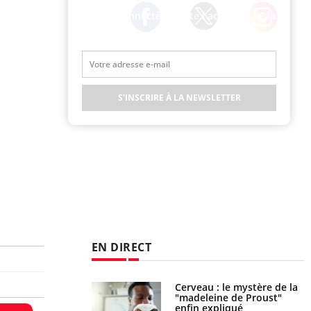
Restez connecté à toute l’actualité de la
Santé
Twitter
Facebook
Instagram
S'INSCRIRE À LA NEWSLETTER
EN DIRECT
 gérer le sommeil
Cerveau : le mystère de la
ants en vacances ?
"madeleine de Proust"
enfin expliqué