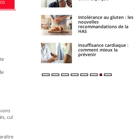
FOS
évention : ce que
Intolérance au gluten : les
s pourront bientôt
nouvelles
recommandations de la
HAS
uel est ce
Insuffisance cardiaque :
ent autorisé aux
comment mieux la
is ?
prévenir
te
de
sions
és, cul
araître