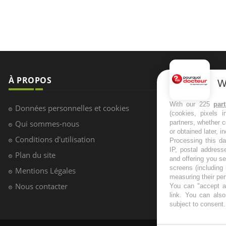
À PROPOS
NEWSLETT
W
Recevez toute
With our 225
par
Données personnelles et cookies
(cookies, pixels 
infos santé
Qui sommes-nous
partners, whether c
or obtained later, i
Conditions d'utilisation
Processing this da
IP, postal address
Plan du site
and offering you s
S'INSCRI
screens (including
Mentions Légales
measuring their pe
Nous contacter
You can "accept al
link
. You can also 
subject to consent