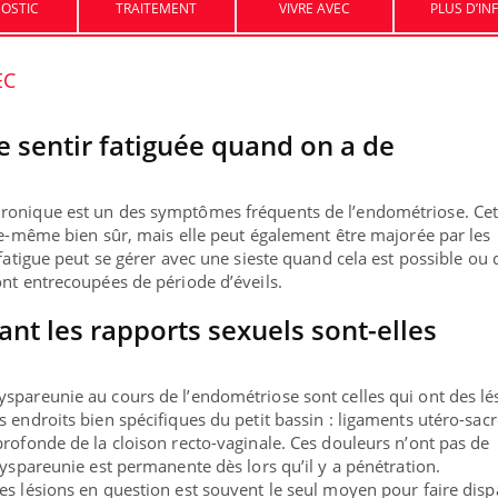
OSTIC
TRAITEMENT
VIVRE AVEC
PLUS D’IN
Légionellose en Suisse :
Bilan pr
EC
quelle est l’origine de la
les kiné
contamination ?
faire
e sentir fatiguée quand on a de
Allergies alimentaires : une
TDAH : q
nouvelle arme contre les
traitem
réactions sévères
États-Un
ronique est un des symptômes fréquents de l’endométriose. Cet
lle-même bien sûr, mais elle peut également être majorée par les
 fatigue peut se gérer avec une sieste quand cela est possible ou 
ont entrecoupées de période d’éveils.
nt les rapports sexuels sont-elles
spareunie au cours de l’endométriose sont celles qui ont des lé
 endroits bien spécifiques du petit bassin : ligaments utéro-sacr
profonde de la cloison recto-vaginale. Ces douleurs n’ont pas de
dyspareunie est permanente dès lors qu’il y a pénétration.
es lésions en question est souvent le seul moyen pour faire disp