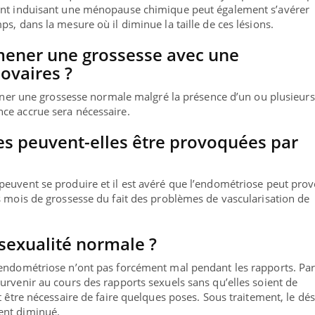
ent induisant une ménopause chimique peut également s’avérer
s, dans la mesure où il diminue la taille de ces lésions.
 mener une grossesse avec une
ovaires ?
 mener une grossesse normale malgré la présence d’un ou plusieurs
ce accrue sera nécessaire.
es peuvent-elles être provoquées par
peuvent se produire et il est avéré que l’endométriose peut pro
s mois de grossesse du fait des problèmes de vascularisation de
Youtube
bète & Ramadan 2026
Un « jumeau numériq
ube
Youtube
sexualité normale ?
faciliter l’accès à la 
amadan approche, et, pour de
Youtube
préventive
euses personnes atteintes de diabète,
’endométriose n’ont pas forcément mal pendant les rapports. Pa
Un établissement lié à u
 une période de questions, de défis,
urvenir au cours des rapports sexuels sans qu’elles soient de
innove en matière de bila
...
t être nécessaire de faire quelques poses. Sous traitement, le dés
l'utilisation d'un « jume
ent diminué.