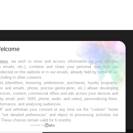
ER
elcome
s les semaines les meilleures
tners
, we wish to store and access information on your devices
in emails, etc.), combine and share your personal data with our
ollected on this website or in our emails, already held by some of us,
ncluding in other contexts.
ta (identifiers, browsing, preferences, purchases, loyalty programs,
es and emails, phone, precise geolocation, etc.) allows developing
ervices, content, commercial offers and ads across your devices and
RE
 by email, post, SMS, phone, audio, and video), personalising them,
rformance, and analysing audiences.
l" and withdraw your consent at any time via the "cookies" footer
"set detailed preferences" and object to processing activities not
. These choices remain valid for 6 months.
powered by