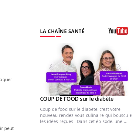
LA CHAÎNE SANTÉ
Youtube
voquer
Youtube
ue » pour
COUP DE FOOD sur le diabète
Youtube
médecine
Coup de food sur le diabète, c'est votre
nouveau rendez-vous culinaire qui bouscule
r
n groupe mutualiste
les idées reçues ! Dans cet épisode, une ...
n de santé :
ir peut
au numérique »