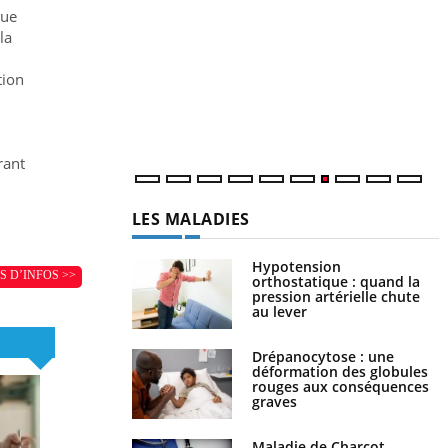
Q
Y
que
ê
la
"
tion
d
r
rant
LES MALADIES
Hypotension
S D’INFOS >>
orthostatique : quand la
pression artérielle chute
au lever
Drépanocytose : une
déformation des globules
rouges aux conséquences
graves
Maladie de Charcot