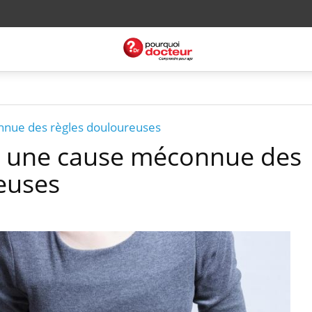
nnue des règles douloureuses
: une cause méconnue des
euses