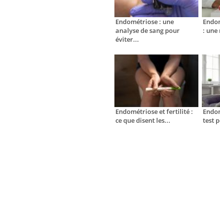
Endométriose : une
Endom
analyse de sang pour
: une
éviter...
Endométriose et fertilité :
Endom
ce que disent les...
test 