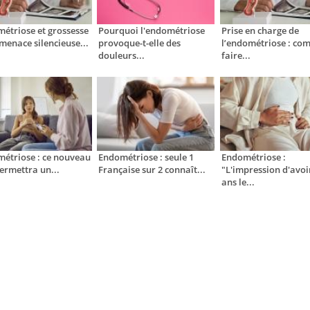
étriose et grossesse
Pourquoi l'endométriose
Prise en charge de
 menace silencieuse...
provoque-t-elle des
l’endométriose : co
douleurs...
faire...
étriose : ce nouveau
Endométriose : seule 1
Endométriose :
permettra un...
Française sur 2 connaît...
"L'impression d'avoi
ans le...