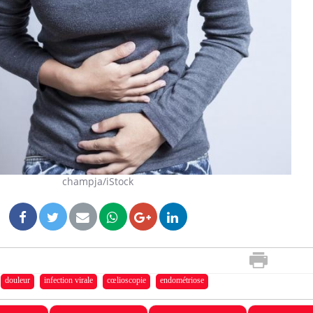
champja/iStock
douleur
infection virale
cœlioscopie
endométriose
Mordue par un barracuda,
Comment
une petite fille secourue
des enf
grâce à un réflexe essentiel