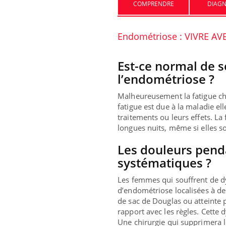
COMPRENDRE
DIAGN
rrait-il freiner
Le smartphone nuit-il à
Endométriose : VIVRE AV
on du cancer ?
l'apprentissage de la
lecture ?
Est-ce normal de s
anger moins de
Mordue par une tique en
l’endométriose ?
ourrait
vacances, elle reste dans le
être bénéfique
coma pendant 42 jours
Malheureusement la fatigue ch
fatigue est due à la maladie e
traitements ou leurs effets. La
longues nuits, même si elles s
Les douleurs penda
systématiques ?
Les femmes qui souffrent de dy
d’endométriose localisées à des
de sac de Douglas ou atteinte 
rapport avec les règles. Cette 
Une chirurgie qui supprimera l