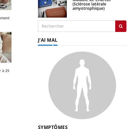
(Sclérose latérale
amyotrophique)
mment
J'AI MAL
r à 25
SYMPTÔMES