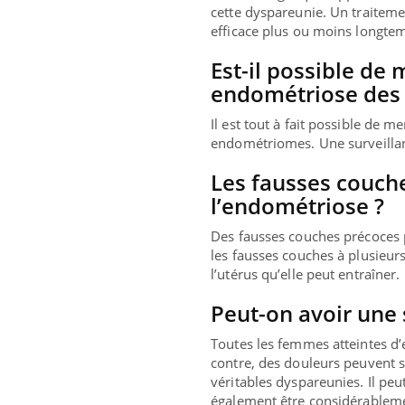
cette dyspareunie. Un traitem
efficace plus ou moins longtemp
Est-il possible de
endométriose des 
Il est tout à fait possible de
endométriomes. Une surveillan
Les fausses couch
l’endométriose ?
Des fausses couches précoces 
les fausses couches à plusieur
l’utérus qu’elle peut entraîner.
 : et si on
Eczéma Chronique des Mains : se
Dia
Youtube
Yout
Peut-on avoir une 
Youtube
préparer pour l’été !
Le R
abète de type 2
L'été arrive… et avec lui, un tout nouveau
nombr
Toutes les femmes atteintes d
 chez les
rythme de vie ! Vacances, plage, piscine,
c'est
contre, des douleurs peuvent s
es soignants.
soleil, activités en plein air… Nos mains sont
mais 
véritables dyspareunies. Il peu
...
également être considérablem