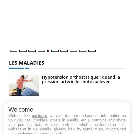
Un 
You
à l
Un é
mati
numé
LES MALADIES
Hypotension orthostatique : quand la
pression artérielle chute au lever
Drépanocytose : une déformation des
globules rouges aux conséquences
Welcome
graves
With our 225
partners
, we wish to store and access information on
your devices (cookies, pixels in emails, etc.), combine and share
your personal data with our partners, whether collected on this
website or in our emails, already held by some of us, or obtained
Maladie de Charcot (Sclérose latérale
later, including in other contexts.