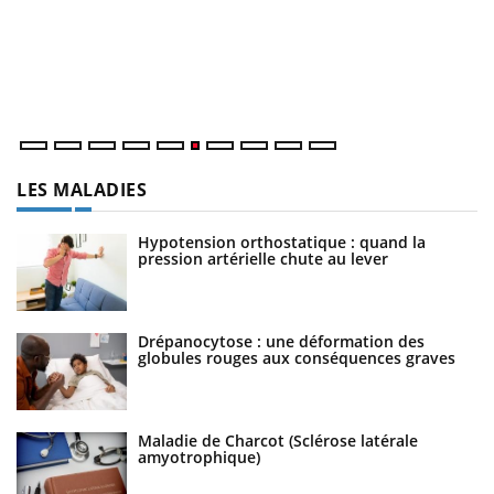
Co
cu
un
LES MALADIES
Hypotension orthostatique : quand la
pression artérielle chute au lever
Drépanocytose : une déformation des
globules rouges aux conséquences graves
Maladie de Charcot (Sclérose latérale
amyotrophique)