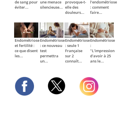
de sang pour
une menace
provoque-t-
l’endométriose
éviter...
silencieuse...
elle des
: comment
douleurs...
faire...
Endométriose
Endométriose
Endométriose
Endométriose
et fertilité :
: ce nouveau
: seule 1
:
ce que disent
test
Française
"L'impression
les...
permettra
sur 2
d'avoir à 25
un...
connaît...
ans le...
Twitter
Facebook
Instagram