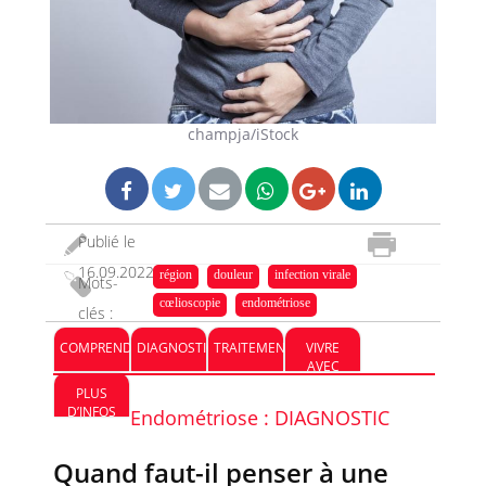
champja/iStock
Publié le
16.09.2022
région
douleur
infection virale
Mots-
cœlioscopie
endométriose
clés :
COMPRENDRE
DIAGNOSTIC
TRAITEMENT
VIVRE
AVEC
PLUS
D’INFOS
Endométriose : DIAGNOSTIC
Quand faut-il penser à une