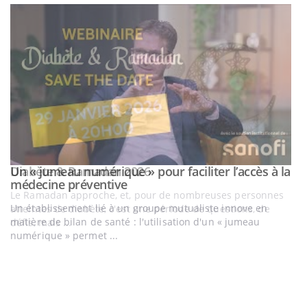
Un « jumeau numérique » pour faciliter l’accès à la
Youtube
Youtube
médecine préventive
Un établissement lié à un groupe mutualiste innove en
matière de bilan de santé : l'utilisation d'un « jumeau
numérique » permet ...
C
Yo