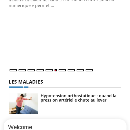
numérique » permet ...
COU
You
Coup
vous
épis
LES MALADIES
Hypotension orthostatique : quand la
pression artérielle chute au lever
Drépanocytose : une déformation des
globules rouges aux conséquences
Welcome