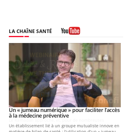
LA CHAÎNE SANTÉ
Youtube
Un « jumeau numérique » pour faciliter l’accès
Youtube
Youtube
à la médecine préventive
Un établissement lié à un groupe mutualiste innove en
e
matière de bilan de santé : l'utilisation d'un « jumeau