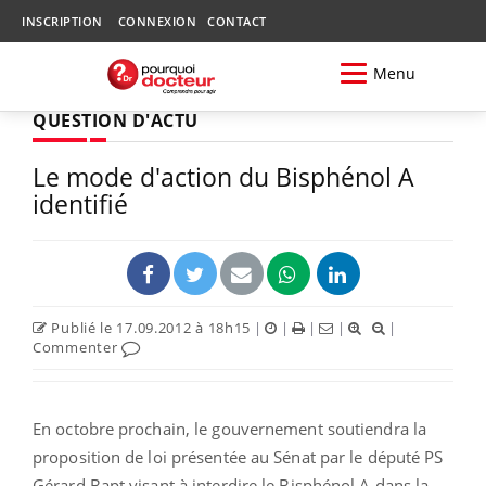
INSCRIPTION
CONNEXION
CONTACT
Menu
QUESTION D'ACTU
Le mode d'action du Bisphénol A
identifié
Publié le 17.09.2012 à 18h15
|
|
|
|
|
Commenter
En octobre prochain, le gouvernement soutiendra la
proposition de loi présentée au Sénat par le député PS
Gérard Bapt visant à interdire le Bisphénol A dans la