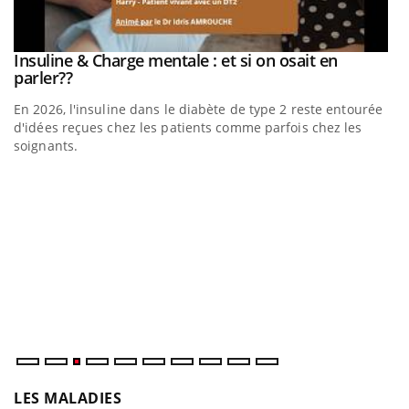
Insuline & Charge mentale : et si on osait en
Youtube
Youtube
parler??
En 2026, l'insuline dans le diabète de type 2 reste entourée
d'idées reçues chez les patients comme parfois chez les
soignants.
Eczéma Chronique des Mains : se préparer pour
D
Youtube
Yo
Youtube
l’été !
L
at
dé
LES MALADIES