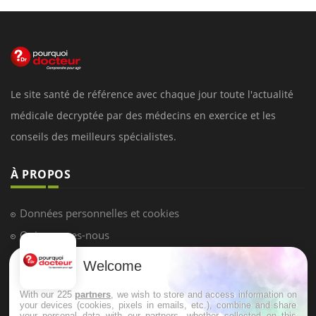
Le site santé de référence avec chaque jour toute l'actualité
médicale decryptée par des médecins en exercice et les
conseils des meilleurs spécialistes.
À PROPOS
Données personnelles et cookies
Qui sommes-nous
Conditions d'utilisation
Welcome
Plan du site
With our 225
partners
, we wish to store and access information on
Mentions Légales
your devices (cookies, pixels in emails, etc.), combine and share
your personal data with our partners, whether collected on this