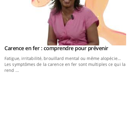
Youtube
Carence en fer : comprendre pour prévenir
Youtube
Fatigue, irritabilité, brouillard mental ou même alopécie…
Les symptômes de la carence en fer sont multiples ce qui la
rend ...
Insuline & Charge mentale : et si on osait en
E
Youtube
Yo
Youtube
parler??
l’
En 2026, l'insuline dans le diabète de type 2 reste entourée
L'
d'idées reçues chez les patients comme parfois chez les
Va
soignants.
ma