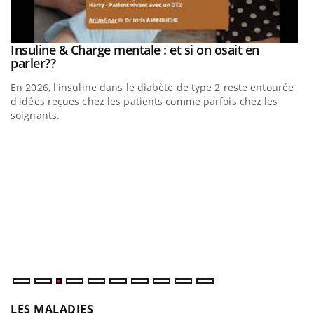
be
Insuline & Charge mentale : et si on osait en
Youtube
Youtube
parler??
En 2026, l'insuline dans le diabète de type 2 reste entourée
a
d'idées reçues chez les patients comme parfois chez les
soignants.
E
Yo
l’
L'
Va
ma
LES MALADIES