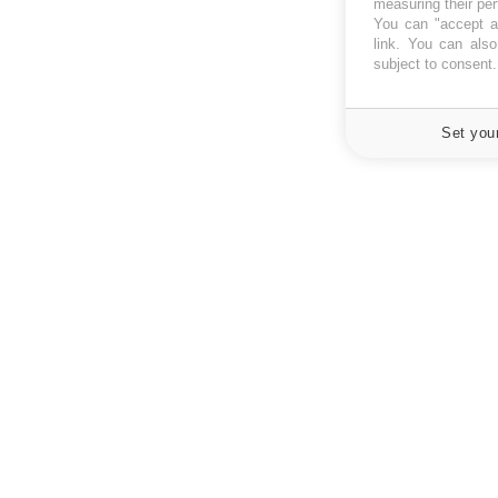
measuring their pe
You can "accept al
link
. You can also 
subject to consent
Set you