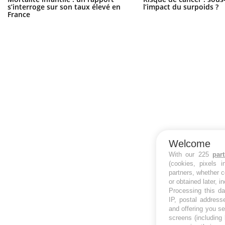
s’interroge sur son taux élevé en
l’impact du surpoids ?
France
Welcome
With our 225
par
(cookies, pixels 
partners, whether c
or obtained later, i
Processing this da
IP, postal address
and offering you s
screens (including