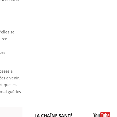
’elles se
urce
ces
osées à
es à venir.
t que les
mal guéries
LA CHAÎNE SANTÉ