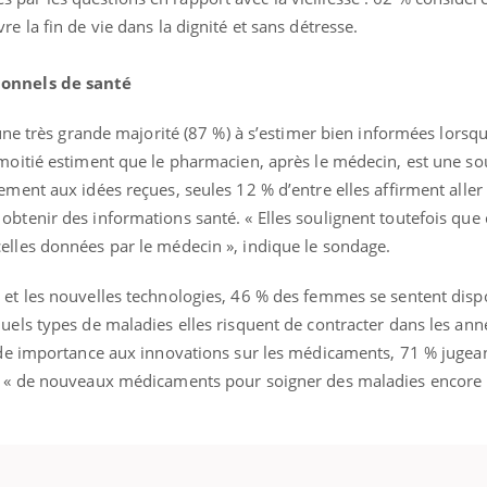
e la fin de vie dans la dignité et sans détresse.
ionnels de santé
 une très grande majorité (87 %) à s’estimer bien informées lorsqu
 moitié estiment que le pharmacien, après le médecin, est une so
ement aux idées reçues, seules 12 % d’entre elles affirment aller
btenir des informations santé. « Elles soulignent toutefois que 
elles données par le médecin », indique le sondage.
 et les nouvelles technologies, 46 % des femmes se sentent disp
uels types de maladies elles risquent de contracter dans les anné
ande importance aux innovations sur les médicaments, 71 % jugean
 à « de nouveaux médicaments pour soigner des maladies encore 