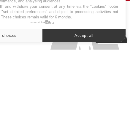
rformance, and analysing audiences.
l" and withdraw your consent at any time via the "cookies" footer
J'AI MAL
"set detailed preferences" and object to processing activities not
. These choices remain valid for 6 months.
powered by
r choices
Accept all
Cookies settings
SYMPTÔMES
Douleurs de l’avant-pied :
des métatarsalgies à 90 %
liées à problème d’appui