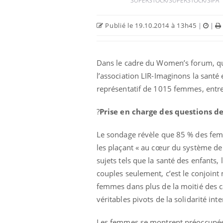
SUPERSTOCK/SUPERSTOCK/SIPA
nnectés :
Les médicaments GLP-1
Publié le 19.10.2014 à 13h45
|
|
travail
protègent-ils aussi les os ?
plus en plus
ées
Dans le cadre du Women’s forum, qui
ectal : une
Cytomégalovirus : ce qui
mple aurait
change dans la prise en
l’association LIR-Imaginons la santé 
onne au Pays
charge des femmes
représentatif de 1015 femmes, entre
enceintes
?
Prise en charge des questions d
Le sondage révèle que 85 % des femm
les plaçant « au cœur du système de 
sujets tels que la santé des enfants
couples seulement, c’est le conjoint
femmes dans plus de la moitié des c
véritables pivots de la solidarité int
Les femmes se montrent préoccupées p