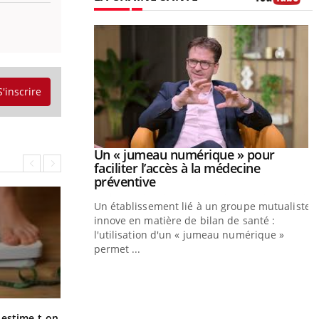
Youtube
S'inscrire
Youtube
026
Un « jumeau numérique » pour
Youtube
faciliter l’accès à la médecine
 pour de
Youtube
préventive
eintes de diabète,
Un établissement lié à un groupe mutualiste
ions, de défis,
innove en matière de bilan de santé :
l'utilisation d'un « jumeau numérique »
permet ...
Y
C
n
l
Régimes cétogènes : un risque de
-estime-t-on