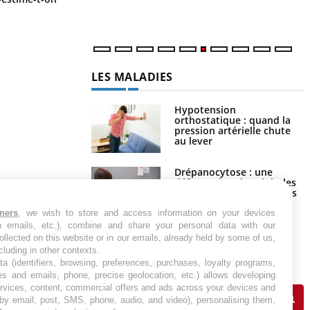
cancer de l’intestin grêle
LES MALADIES
Hypotension
orthostatique : quand la
pression artérielle chute
au lever
Drépanocytose : une
déformation des globules
rouges aux conséquences
graves
tners
, we wish to store and access information on your devices
in emails, etc.), combine and share your personal data with our
Maladie de Charcot
ollected on this website or in our emails, already held by some of us,
(Sclérose latérale
ncluding in other contexts.
amyotrophique)
ta (identifiers, browsing, preferences, purchases, loyalty programs,
es and emails, phone, precise geolocation, etc.) allows developing
ervices, content, commercial offers and ads across your devices and
 by email, post, SMS, phone, audio, and video), personalising them,