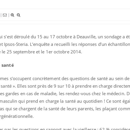
VIH : la fin du comprimé
Le Viagr
|
|
tous les jours se profile-t-
la propa
elle enfin ?
 s’est déroulé du 15 au 17 octobre à Deauville, un sondage a été
Pourquoi votre ventre
Pourquo
gâche-t-il les premiers
protéine
et Ipsos-Steria. L’enquête a recueilli les réponses d’un échantillo
jours de vos vacances ?
finalem
 le 25 septembre et le 1er octobre 2014.
e santé
es s’occupent concrètement des questions de santé au sein de l
santé ». Elles sont près de 9 sur 10 à prendre en charge directe
, les gardes en cas de maladie, les rendez-vous chez le médecin.
 masculin qui prend en charge la santé au quotidien ! Ce sont ég
as qui se chargent de la santé de leurs parents, les plaçant com
ergénérationnelle.
ar les questions en rapport avec la vieillesse : 62 % considère