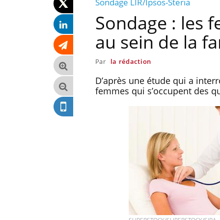
Sondage LIR/Ipsos-Steria
Sondage : les f
au sein de la fa
Par
la rédaction
D’après une étude qui a interr
femmes qui s’occupent des que
lier les
Chikungunya, dengue,
acances ?
West Nile : que se passe-t-
il dans le sud de la France ?