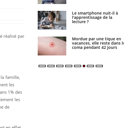
a pourrait-il freiner
Le smartphone nuit-il à
gation du cancer ?
l'apprentissage de la
lecture ?
 réalisé par
i manger moins de
Mordue par une tique en
s pourrait
vacances, elle reste dans le
n
ent être bénéfique
coma pendant 42 jours
a famille,
ment les
 Dans 1% des
alement les
me de
nt en effet