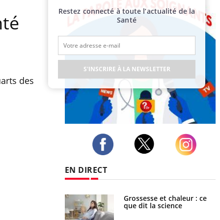
Restez connecté à toute l’actualité de la
nté
Santé
S'INSCRIRE À LA NEWSLETTER
uarts des
Publicité
Twitter
Facebook
Instagram
EN DIRECT
haleurs : pourquoi
Grossesse et chaleur : ce
ue de noyade
que dit la science
-il ?