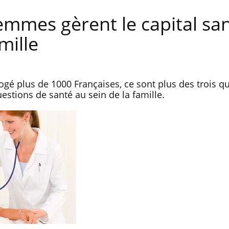
emmes gèrent le capital sa
mille
ogé plus de 1000 Françaises, ce sont plus des trois q
stions de santé au sein de la famille.
La sieste empêche-t-elle de
Fortes c
dormir la nuit ?
le risq
grimpe-t