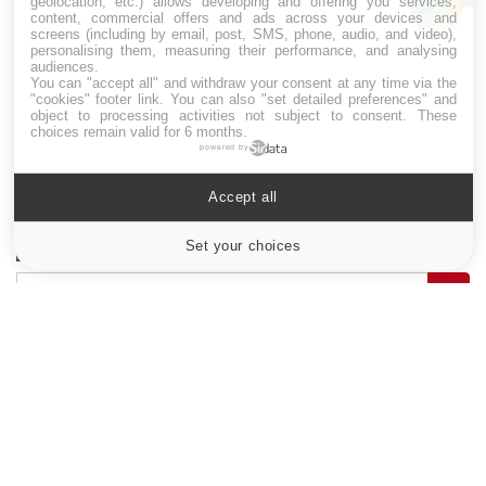
geolocation, etc.) allows developing and offering you services,
pression artérielle chute au lever
content, commercial offers and ads across your devices and
screens (including by email, post, SMS, phone, audio, and video),
personalising them, measuring their performance, and analysing
audiences.
You can "accept all" and withdraw your consent at any time via the
Drépanocytose : une déformation des
"cookies" footer link
. You can also "set detailed preferences" and
globules rouges aux conséquences graves
object to processing activities not subject to consent. These
choices remain valid for 6 months.
powered by
Maladie de Charcot (Sclérose latérale
Accept all
amyotrophique)
Set your choices
Cookies settings