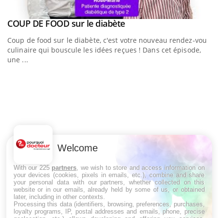
Youtube
a
COUP DE FOOD sur le diabète
Youtube
Coup de food sur le diabète, c'est votre nouveau rendez-vous
culinaire qui bouscule les idées reçues ! Dans cet épisode,
une ...
Q
Yo
"L
tr
Welcome
di
With our 225
partners
, we wish to store and access information on
your devices (cookies, pixels in emails, etc.), combine and share
your personal data with our partners, whether collected on this
website or in our emails, already held by some of us, or obtained
LES MALADIES
later, including in other contexts.
Processing this data (identifiers, browsing, preferences, purchases,
loyalty programs, IP, postal addresses and emails, phone, precise
Hypotension orthostatique : quand la