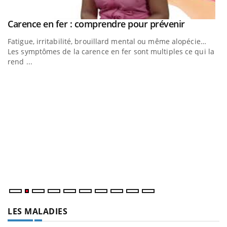
Youtube
Carence en fer : comprendre pour prévenir
Youtube
Fatigue, irritabilité, brouillard mental ou même alopécie…
Les symptômes de la carence en fer sont multiples ce qui la
rend ...
I
Yo
p
En
d'
so
LES MALADIES