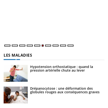
C
Yo
Co
cu
un
LES MALADIES
Hypotension orthostatique : quand la
pression artérielle chute au lever
Drépanocytose : une déformation des
globules rouges aux conséquences graves