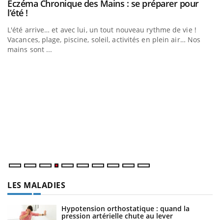
Eczéma Chronique des Mains : se préparer pour
Youtube
Youtube
l’été !
L'été arrive… et avec lui, un tout nouveau rythme de vie !
Vacances, plage, piscine, soleil, activités en plein air… Nos
mains sont ...
Youtube
Diabète & Ramadan 2026
U
Youtube
Yo
m
Le Ramadan approche, et, pour de nombreuses personnes
Un
atteintes de diabète, c'est une période de questions, de
ma
défis, mais ...
nu
LES MALADIES
Hypotension orthostatique : quand la
pression artérielle chute au lever