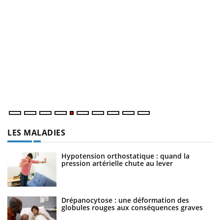
U
Yo
m
Un
ma
nu
LES MALADIES
Hypotension orthostatique : quand la
pression artérielle chute au lever
Drépanocytose : une déformation des
globules rouges aux conséquences graves