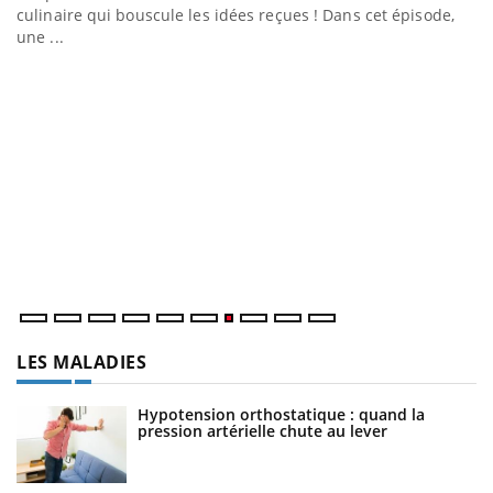
culinaire qui bouscule les idées reçues ! Dans cet épisode,
une ...
Q
Yo
"L
tr
di
LES MALADIES
Hypotension orthostatique : quand la
pression artérielle chute au lever