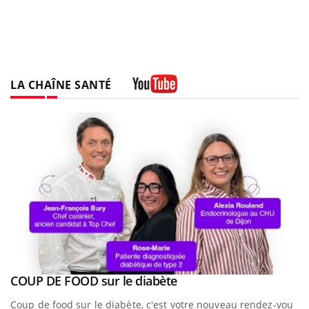
LA CHAÎNE SANTÉ
Youtube
Youtube
a
COUP DE FOOD sur le diabète
Youtube
Coup de food sur le diabète, c'est votre nouveau rendez-vous