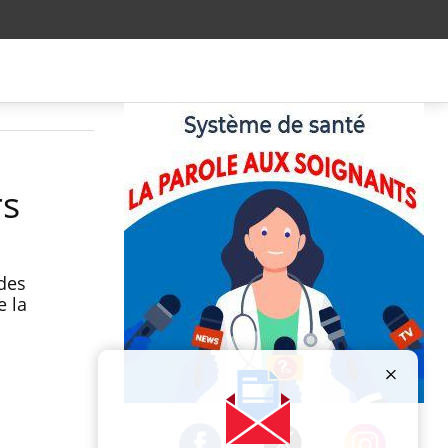
rs
des
e la
Publicité