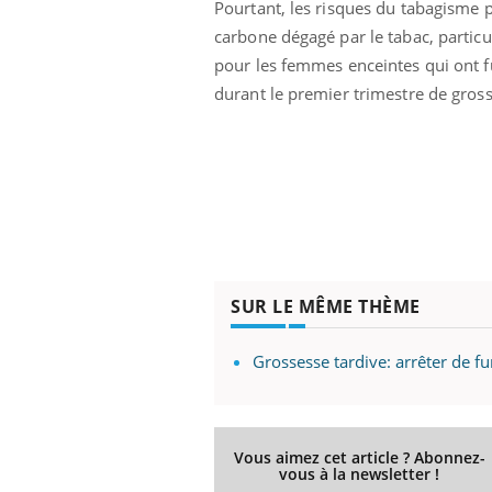
Pourtant, les risques du tabagisme 
Cytomégalovirus : ce qui
carbone dégagé par le tabac, particu
change dans la prise en
charge des femmes
pour les femmes enceintes qui ont f
enceintes
durant le premier trimestre de gros
SUR LE MÊME THÈME
Grossesse tardive: arrêter de fu
Vous aimez cet article ? Abonnez-
vous à la newsletter !