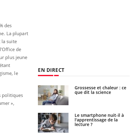
4% des
e. La plupart
la suite
l'Office de
ur plus jeune
étant
EN DIRECT
gisme, le
haleurs :
Grossesse et chaleur : ce
i le risque de
que dit la science
 politiques
rimpe-t-il ?
umer »,
a pourrait-il
Le smartphone nuit-il à
la propagation du
l'apprentissage de la
lecture ?