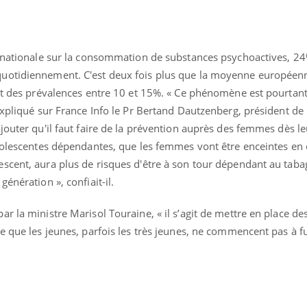
e nationale sur la consommation de substances psychoactives, 2
uotidiennement. C'est deux fois plus que la moyenne européenn
et des prévalences entre 10 et 15%. « Ce phénomène est pourtant 
expliqué sur France Info le Pr Bertand Dautzenberg, président de 
jouter qu'il faut faire de la prévention auprès des femmes dès le
adolescentes dépendantes, que les femmes vont être enceintes en 
scent, aura plus de risques d'être à son tour dépendant au taba
énération », confiait-il.
La sieste empêche-t-elle
Fortes c
de dormir la nuit ?
pourquo
r la ministre Marisol Touraine, « il s’agit de mettre en place des
noyade g
e que les jeunes, parfois les très jeunes, ne commencent pas à f
VIH : la fin du comprimé
Le Viagr
tous les jours se profile-t-
freiner 
elle enfin ?
cancer ?