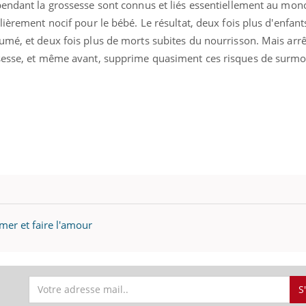
pendant la grossesse sont connus et liés essentiellement au mo
Pourquoi votre ventre
Pourquo
lièrement nocif pour le bébé. Le résultat, deux fois plus d'enfan
gâche-t-il les premiers
de prot
jours de vos vacances ?
finalem
umé, et deux fois plus de morts subites du nourrisson. Mais arr
sesse, et même avant, supprime quasiment ces risques de surmor
mer et faire l'amour
S