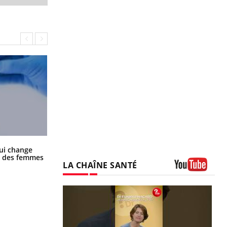
La sieste empêche-t-elle de dormir
ui change
la nuit ?
ge des femmes
LA CHAÎNE SANTÉ
Youtube