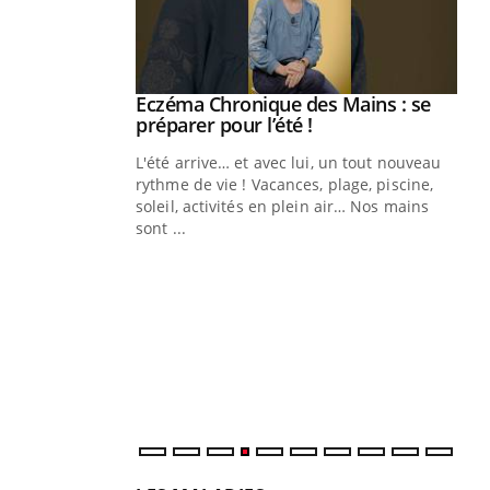
ale : et si on
Eczéma Chronique des Mains : se
Youtube
ube
Youtube
préparer pour l’été !
e diabète de type 2
L'été arrive… et avec lui, un tout nouveau
çues chez les
rythme de vie ! Vacances, plage, piscine,
ez les soignants.
soleil, activités en plein air… Nos mains
sont ...
Di
You
Le 
nom
dia
défi