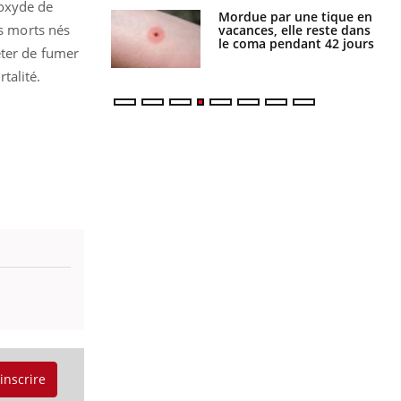
noxyde de
i manger moins
Mordue par une tique en
ts morts nés
éines pourrait
vacances, elle reste dans
ent être bénéfique
le coma pendant 42 jours
êter de fumer
talité.
'inscrire