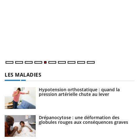
C
Yo
Co
cu
un
LES MALADIES
Hypotension orthostatique : quand la
pression artérielle chute au lever
Drépanocytose : une déformation des
globules rouges aux conséquences graves