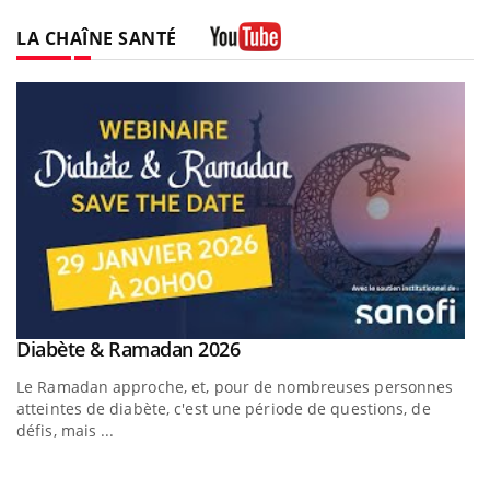
LA CHAÎNE SANTÉ
Youtube
Youtube
Diabète & Ramadan 2026
Un « jumeau numérique » pour faciliter l’accès à la
Youtube
Youtube
Youtube
médecine préventive
Le Ramadan approche, et, pour de nombreuses personnes
Un établissement lié à un groupe mutualiste innove en
atteintes de diabète, c'est une période de questions, de
matière de bilan de santé : l'utilisation d'un « jumeau
défis, mais ...
numérique » permet ...