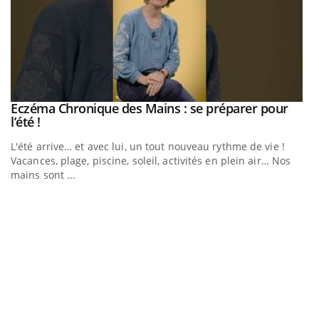
Youtube
Eczéma Chronique des Mains : se préparer pour
Diabète & Ramadan 2026
Youtube
Youtube
Youtube
l’été !
Le Ramadan approche, et, pour de nombreuses personnes
L'été arrive… et avec lui, un tout nouveau rythme de vie !
atteintes de diabète, c'est une période de questions, de
Vacances, plage, piscine, soleil, activités en plein air… Nos
défis, mais ...
mains sont ...
U
Yo
m
Un
ma
nu