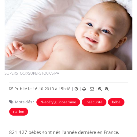
SUPERSTOCK/SUPERSTOCK/SIPA
Publié le 16.10.2013 à 15h18
|
|
|
|
Mots clés :
N-acétylglucosamine
insécurité
bébé
narine
821.427 bébés sont nés l'année dernière en France.