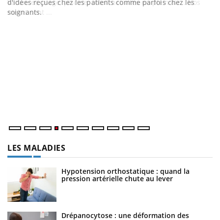
Vacances, plage, piscine, soleil, activités en plein air… Nos
mains sont ...
D
Yo
L
at
dé
LES MALADIES
Hypotension orthostatique : quand la
pression artérielle chute au lever
Drépanocytose : une déformation des