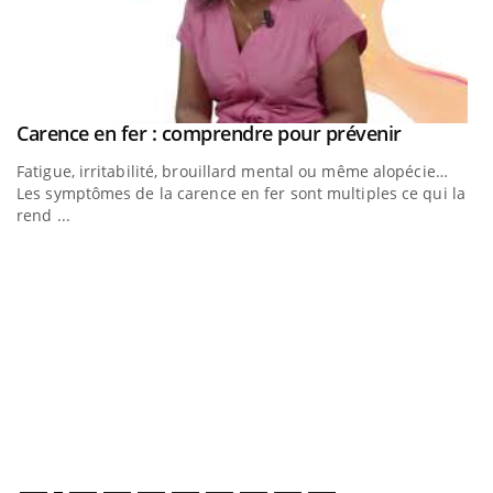
Youtube
Carence en fer : comprendre pour prévenir
Youtube
Fatigue, irritabilité, brouillard mental ou même alopécie…
Les symptômes de la carence en fer sont multiples ce qui la
rend ...
Insuline & Charge mentale : et si on osait en
E
Youtube
Yo
Youtube
parler??
l’
En 2026, l'insuline dans le diabète de type 2 reste entourée
L'
d'idées reçues chez les patients comme parfois chez les
Va
soignants.
ma