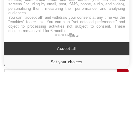
screens (including by email, post, SMS, phone, audio, and video),
personalising them, measuring their performance, and analysing
audiences.
You can "accept all" and withdraw your consent at any time via the
Drépanocytose : une déformation des
"cookies" footer link
. You can also "set detailed preferences" and
globules rouges aux conséquences graves
object to processing activities not subject to consent. These
choices remain valid for 6 months.
powered by
Maladie de Charcot (Sclérose latérale
Accept all
amyotrophique)
Set your choices
Cookies settings
Le site santé de référence avec chaque jour toute l'actualité