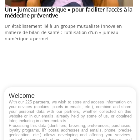
Un « jumeau numérique » pour faciliter l’accès à la
Youtube
Youtube
médecine préventive
Un établissement lié à un groupe mutualiste innove en
matière de bilan de santé : l'utilisation d'un « jumeau
numérique » permet ...
C
Yo
Co
cu
un
Welcome
With our 225
partners
, we wish to store and access information on
your devices (cookies, pixels in emails, etc.), combine and share
your personal data with our partners, whether collected on this
website or in our emails, already held by some of us, or obtained
LES MALADIES
later, including in other contexts.
Processing this data (identifiers, browsing, preferences, purchases,
loyalty programs, IP, postal addresses and emails, phone, precise
Hypotension orthostatique : quand la
geolocation, etc.) allows developing and offering you services,
pression artérielle chute au lever
content, commercial offers and ads across your devices and