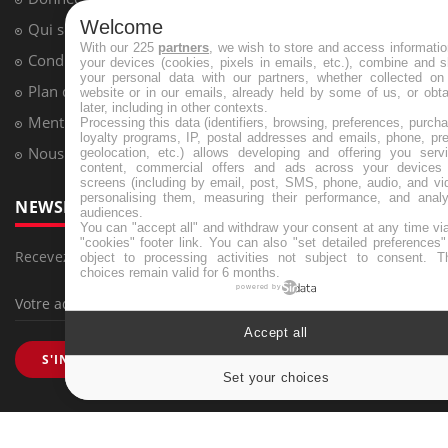
Welcome
Qui sommes-nous
With our 225
partners
, we wish to store and access informati
Conditions d'utilisation
your devices (cookies, pixels in emails, etc.), combine and 
your personal data with our partners, whether collected on 
Plan du site
website or in our emails, already held by some of us, or obt
later, including in other contexts.
Mentions Légales
Processing this data (identifiers, browsing, preferences, purch
loyalty programs, IP, postal addresses and emails, phone, pr
Nous contacter
geolocation, etc.) allows developing and offering you servi
content, commercial offers and ads across your devices
screens (including by email, post, SMS, phone, audio, and vi
personalising them, measuring their performance, and analy
NEWSLETTER
audiences.
You can "accept all" and withdraw your consent at any time vi
"cookies" footer link
. You can also "set detailed preferences
Recevez toutes les semaines les meilleures infos santé
object to processing activities not subject to consent. T
choices remain valid for 6 months.
powered by
Accept all
S'INSCRIRE
Set your choices
Cookies sett