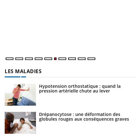
Youtube
COUP DE FOOD sur le diabète
Q
Youtube
Yo
Coup de food sur le diabète, c'est votre nouveau rendez-vous
"L
culinaire qui bouscule les idées reçues ! Dans cet épisode,
tr
une ...
di
LES MALADIES
Hypotension orthostatique : quand la
pression artérielle chute au lever
Drépanocytose : une déformation des
globules rouges aux conséquences graves