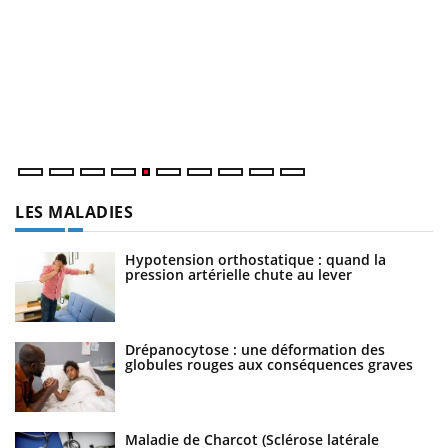
Un « jumeau numérique » pour faciliter l’accès à la
C
Youtube
Yo
Youtube
médecine préventive
Co
Un établissement lié à un groupe mutualiste innove en
cu
matière de bilan de santé : l'utilisation d'un « jumeau
un
numérique » permet ...
LES MALADIES
Hypotension orthostatique : quand la
pression artérielle chute au lever
Drépanocytose : une déformation des
globules rouges aux conséquences graves
Maladie de Charcot (Sclérose latérale