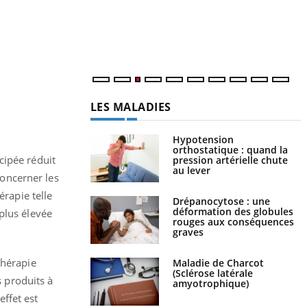
r
s
..
LES MALADIES
Hypotension
orthostatique : quand la
cipée réduit
pression artérielle chute
au lever
oncerner les
rapie telle
Drépanocytose : une
déformation des globules
plus élevée
rouges aux conséquences
graves
thérapie
Maladie de Charcot
(Sclérose latérale
 produits à
amyotrophique)
ffet est