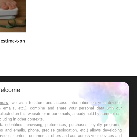
Régimes cétogènes : un risque de
-estime-t-on
cancer de l’intestin grêle
elcome
ER
tners
, we wish to store and access information on your devices
in emails, etc.), combine and share your personal data with our
s les semaines les meilleures
ollected on this website or in our emails, already held by some of us,
ncluding in other contexts.
ta (identifiers, browsing, preferences, purchases, loyalty programs,
es and emails, phone, precise geolocation, etc.) allows developing
ervices, content, commercial offers and ads across your devices and