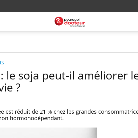
ts
 le soja peut-il améliorer l
ie ?
pée est réduit de 21 % chez les grandes consommatric
in non hormonodépendant.