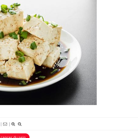
Bébés, jeunes enfants :
Hantavir
quelle trousse à pharmacie
chez un 
pour les vacances ?
Syndrome métabolique :
Mortalit
quels sont les meilleurs
rapport 
exercices physiques ?
taux éle
Comment éviter une otite
Grossess
pendant les vacances ?
naturel 
des che
|
|
cancer du sein