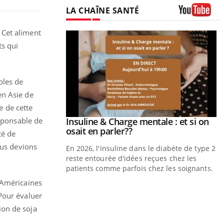
LA CHAÎNE SANTÉ
Youtube
 Cet aliment
prendre pour
ts qui
illard mental ou
bles de
tômes de la
les ce qui la rend
en Asie de
e de cette
esponsable de
Insuline & Charge mentale : et si on
Youtube
Youtube
osait en parler??
té de
ous devions
En 2026, l'insuline dans le diabète de type 2
reste entourée d'idées reçues chez les
patients comme parfois chez les soignants.
 Américaines
Y
Pour évaluer
p
ion de soja
L