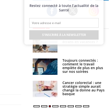
Publicité
Restez connecté à toute l’actualité de la
Santé
Twitter
Facebook
Instagram
EN DIRECT
S'INSCRIRE À LA NEWSLETTER
us : un cas détecté
Comment oublier les
touriste en France
écrans en vacances ?
é infantile : un
Toujours connectés :
s’interroge sur son
comment le travail
vé en France
empiète de plus en plus
sur nos soirées
e à risque : ce jus
Cancer colorectal : une
attire l'attention
stratégie simple aurait
rcheurs
changé la donne au Pays
basque