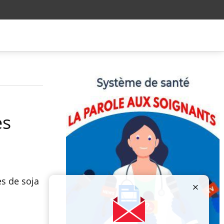
es
es de soja