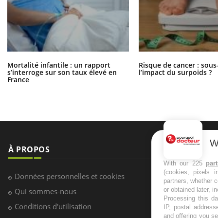
Mortalité infantile : un rapport
Risque de cancer : sous
s’interroge sur son taux élevé en
l’impact du surpoids ?
France
W
À PROPOS
NEWSLETT
With our 225
par
(cookies, pixels 
Recevez toute
Données personnelles et cookies
partners, whether c
infos santé
or obtained later, i
Qui sommes-nous
Processing this da
Conditions d'utilisation
IP, postal address
and offering you s