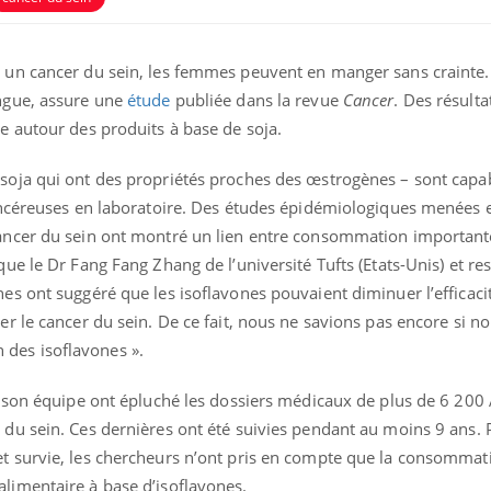
s un cancer du sein, les femmes peuvent en manger sans crainte.
Carence en fer : com
Youtube
ongue, assure une
étude
publiée dans la revue
Cancer
. Des résulta
Youtube
prévenir
se autour des produits à base de soja.
Fatigue, irritabilité, brou
 soja qui ont des propriétés proches des œstrogènes – sont capa
même alopécie… Les symp
carence en fer sont multip
cancéreuses en laboratoire. Des études épidémiologiques menées 
...
cancer du sein ont montré un lien entre consommation important
que le Dr Fang Fang Zhang de l’université Tufts (Etats-Unis) et r
ma Chronique des Mains :
ube
Youtube
iquer ma maladie
hes ont suggéré que les isoflavones pouvaient diminuer l’efficaci
er le cancer du sein. De ce fait, nous ne savions pas encore si n
a des sujets qui sont faciles à aborder...
res non ! D'un côté, poser des questions
des isoflavones ».
a maladie d'un proche c'est montrer ...
et son équipe ont épluché les dossiers médicaux de plus de 6 200
 du sein. Ces dernières ont été suivies pendant au moins 9 ans. 
et survie, les chercheurs n’ont pris en compte que la consommat
limentaire à base d’isoflavones.