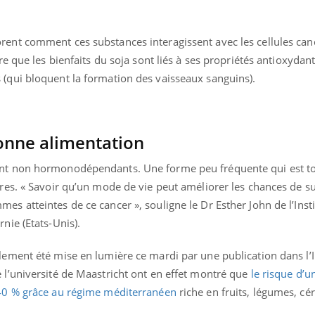
rent comment ces substances interagissent avec les cellules can
re que les bienfaits du soja sont liés à ses propriétés antioxydant
 (qui bloquent la formation des vaisseaux sanguins).
onne alimentation
ont non hormonodépendants. Une forme peu fréquente qui est to
ères. « Savoir qu’un mode de vie peut améliorer les chances de su
es atteintes de ce cancer », souligne le Dr Esther John de l’Insti
nie (Etats-Unis).
lement été mise en lumière ce mardi par une publication dans l’I
 l’université de Maastricht ont en effet montré que
le risque d’u
 40 % grâce au régime méditerranéen
riche en fruits, légumes, cér