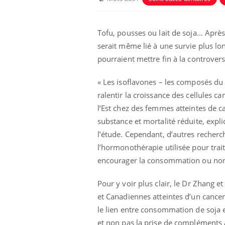
Tofu, pousses ou lait de soja… Aprè
serait même lié à une survie plus l
pourraient mettre fin à la controver
« Les isoflavones – les composés du
ralentir la croissance des cellules 
l’Est chez des femmes atteintes de 
substance et mortalité réduite, expli
Eczé
Yout
expl
l’étude. Cependant, d’autres recherc
l’hormonothérapie utilisée pour trait
Il y 
d'aut
encourager la consommation ou non 
sur l
Pour y voir plus clair, le Dr Zhang 
et Canadiennes atteintes d’un cancer
le lien entre consommation de soja 
et non pas la prise de compléments a