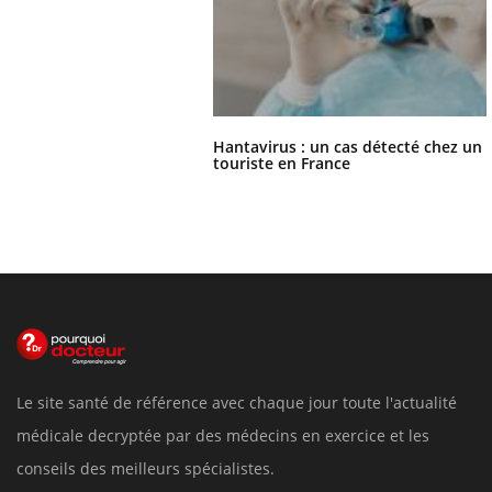
Hantavirus : un cas détecté chez un
touriste en France
Le site santé de référence avec chaque jour toute l'actualité
médicale decryptée par des médecins en exercice et les
conseils des meilleurs spécialistes.