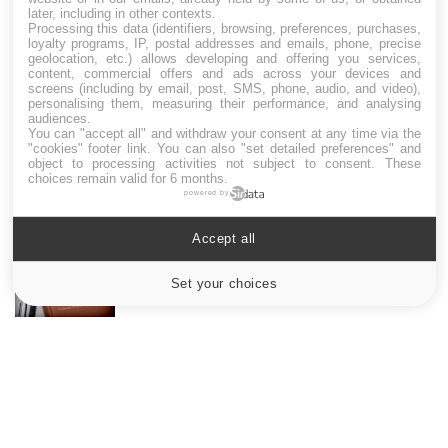
later, including in other contexts.
LES MALADIES
Processing this data (identifiers, browsing, preferences, purchases,
loyalty programs, IP, postal addresses and emails, phone, precise
geolocation, etc.) allows developing and offering you services,
Hypotension orthostatique : quand la
content, commercial offers and ads across your devices and
pression artérielle chute au lever
screens (including by email, post, SMS, phone, audio, and video),
personalising them, measuring their performance, and analysing
audiences.
You can "accept all" and withdraw your consent at any time via the
"cookies" footer link
. You can also "set detailed preferences" and
Drépanocytose : une déformation des
object to processing activities not subject to consent. These
globules rouges aux conséquences graves
choices remain valid for 6 months.
powered by
Accept all
Maladie de Charcot (Sclérose latérale
amyotrophique)
Set your choices
Cookies settings