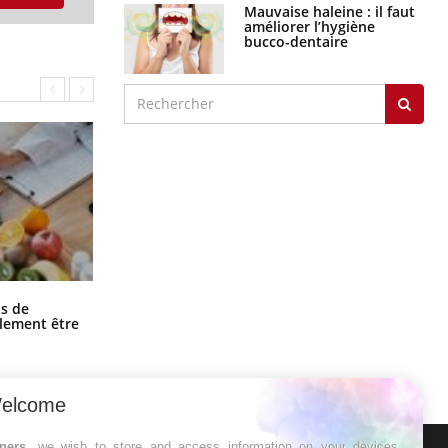
Mauvaise haleine : il faut
améliorer l’hygiène
bucco-dentaire
Grossesse et chaleur : ce que dit la
s de
science
alement être
elcome
tners
, we wish to store and access information on your devices