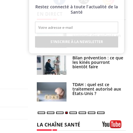
Restez connecté à toute l’actualité de la
Twitter
Facebook
Instagram
Santé
EN DIRECT
par un
Comment gérer le
a, une petite fille
sommeil des enfants en
e grâce à un
vacances ?
S'INSCRIRE À LA NEWSLETTER
essentiel
lose en Suisse :
Bilan prévention : ce que
st l’origine de la
les kinés pourront
nation ?
bientôt faire
s alimentaires :
TDAH : quel est ce
velle arme contre
traitement autorisé aux
tions sévères
États-Unis ?
LA CHAÎNE SANTÉ
Youtube