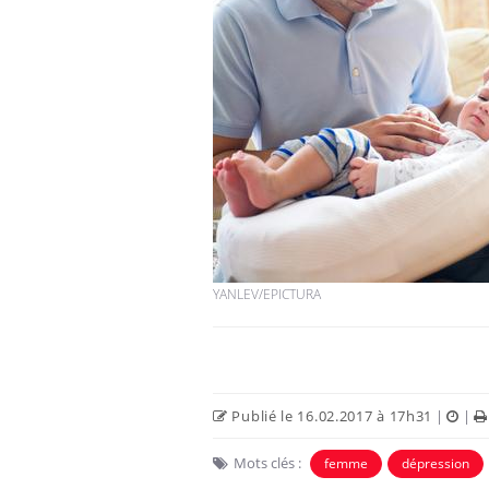
Fortes chaleurs :
pourquoi le risque de
noyade grimpe-t-il ?
Le Viagra pourrait-il
freiner la propagation du
cancer ?
YANLEV/EPICTURA
Pourquoi manger moins
de protéines pourrait
finalement être bénéfique
Publié le 16.02.2017 à 17h31
|
|
Mots clés :
femme
dépression