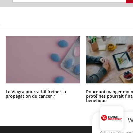
S
Le Viagra pourrait-il freiner la
Pourquoi manger moin
propagation du cancer ?
protéines pourrait fin
bénéfique
W
With our 225
par