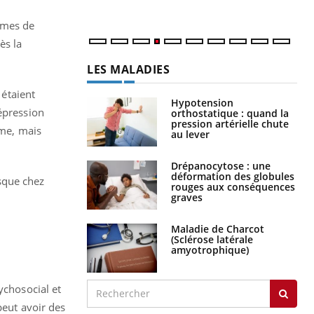
ômes de
ès la
LES MALADIES
étaient
Hypotension
épression
orthostatique : quand la
pression artérielle chute
mme, mais
au lever
Drépanocytose : une
déformation des globules
sque chez
rouges aux conséquences
graves
Maladie de Charcot
(Sclérose latérale
amyotrophique)
chosocial et
peut avoir des