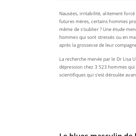
Nausées, irritabilité, alitement for
Car
You
futures mères, certains hommes prof
pré
même de s'oublier ? Une étude men
Fati
hommes qui sont stressés ou en ma
mêm
après la grossesse de leur compagn
care
...
Eczéma Chronique des Mains :
Youtube
La recherche menée par le Dr Lisa 
Youtube
expliquer ma maladie
dépression chez 3 523 hommes qui a
Il y a des sujets qui sont faciles à aborder...
scientifiques qui s'est déroulée ava
d'autres non ! D'un côté, poser des
questions sur la maladie d'un proche c'est
montrer ...
Le blues masculin de 