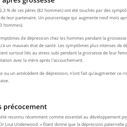
e 2,3 % de ces pères (82 hommes) ont été touchés par des sympt
 de leur partenaire. Un pourcentage qui augmente neuf mois apr
153 hommes).
symptômes de dépression chez les hommes pendant la grossesse 
 qu'à un mauvais état de santé. Les symptômes plus intenses de d
aient surtout liés au stress subi pendant la grossesse de leur fe
relation avec la mère après l'accouchement.
 ou un antécédent de dépression, n'ont fait qu'augmenter ce ri
aise.
es précocement
 été reconnu récemment comme essentiel au développement psy
le Dr Lisa Underwood. « Étant donné que la dépression paternelle 