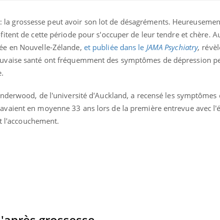
cé : la grossesse peut avoir son lot de désagréments. Heureusemen
ence en fer : comprendre pour
tube
itent de cette période pour s'occuper de leur tendre et chère. A
Youtube
venir
ée en Nouvelle-Zélande,
et publiée dans le
JAMA Psychiatry
,
révèl
gue, irritabilité, brouillard mental ou
uvaise santé ont fréquemment des symptômes de dépression p
e alopécie… Les symptômes de la
e
.
nce en fer sont multiples ce qui la rend
Insuline & Charge ment
Youtube
Underwood, de l'université d'Auckland, a recensé les symptômes
Yout
osait en parler??
vaient en moyenne 33 ans lors de la première entrevue avec l'
En 2026, l'insuline dans l
nt l'accouchement.
reste entourée d'idées re
patients comme parfois ch
l'après grossesse