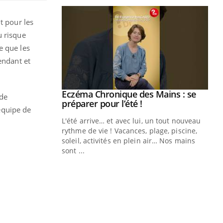
t pour les
u risque
e que les
endant et
ale : et si on
Eczéma Chronique des Mains : se
Youtube
 de
ube
Youtube
préparer pour l’été !
équipe de
e diabète de type 2
L'été arrive… et avec lui, un tout nouveau
çues chez les
rythme de vie ! Vacances, plage, piscine,
ez les soignants.
soleil, activités en plein air… Nos mains
sont ...
Di
You
Le 
nom
dia
défi