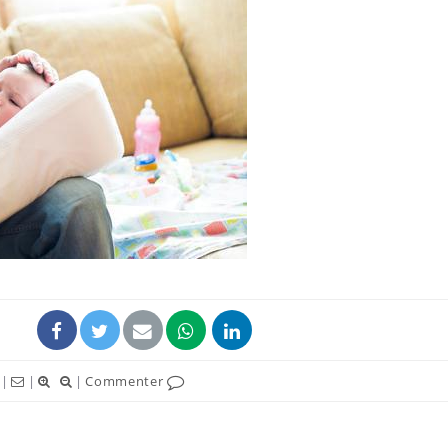
Grossesse et chaleur : ce
Mordue 
que dit la science
barracud
secouru
réflexe 
Le smartphone nuit-il à
Légionel
l'apprentissage de la
quelle e
lecture ?
contami
Mordue par une tique en
Allergie
vacances, elle reste dans
une nou
le coma pendant 42 jours
les réac
|
|
|
Commenter