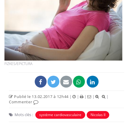
FIZKES/EPICTURA
Publié le 13.02.2017 à 12h44
|
|
|
|
|
Commenter
Mots clés :
système cardiovasculaire
Nicolas II