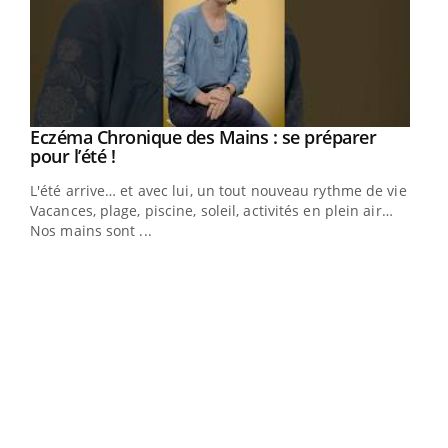
Eczéma Chronique des Mains : se préparer
Youtube
Youtube
pour l’été !
L'été arrive… et avec lui, un tout nouveau rythme de vie !
Vacances, plage, piscine, soleil, activités en plein air…
Nos mains sont ...
Dia
You
Le 
pers
ques