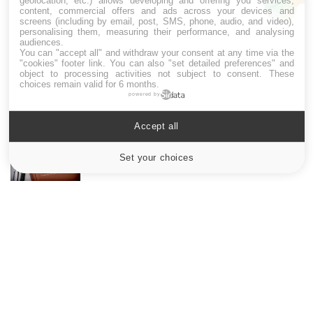
geolocation, etc.) allows developing and offering you services,
pression artérielle chute au lever
content, commercial offers and ads across your devices and
screens (including by email, post, SMS, phone, audio, and video),
personalising them, measuring their performance, and analysing
audiences.
You can "accept all" and withdraw your consent at any time via the
Drépanocytose : une déformation des
"cookies" footer link
. You can also "set detailed preferences" and
globules rouges aux conséquences graves
object to processing activities not subject to consent. These
choices remain valid for 6 months.
powered by
Maladie de Charcot (Sclérose latérale
Accept all
amyotrophique)
Set your choices
Cookies settings
Le site santé de référence avec chaque jour toute l'actualité