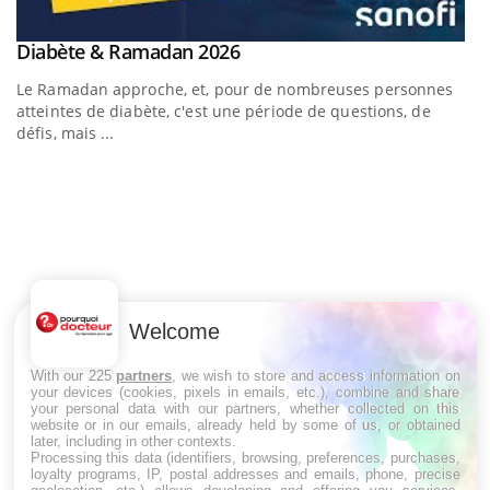
Youtube
Diabète & Ramadan 2026
Un « jumeau numérique » pour faciliter l’accès à la
Youtube
Youtube
Youtube
médecine préventive
Le Ramadan approche, et, pour de nombreuses personnes
Un établissement lié à un groupe mutualiste innove en
atteintes de diabète, c'est une période de questions, de
matière de bilan de santé : l'utilisation d'un « jumeau
défis, mais ...
numérique » permet ...
C
Yo
Co
cu
Welcome
un
With our 225
partners
, we wish to store and access information on
your devices (cookies, pixels in emails, etc.), combine and share
your personal data with our partners, whether collected on this
website or in our emails, already held by some of us, or obtained
LES MALADIES
later, including in other contexts.
Processing this data (identifiers, browsing, preferences, purchases,
loyalty programs, IP, postal addresses and emails, phone, precise
Hypotension orthostatique : quand la