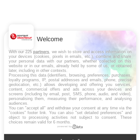
U
Yo
m
Un
Welcome
ma
nu
With our 225
partners
, we wish to store and access information on
your devices (cookies, pixels in emails, etc.), combine and share
your personal data with our partners, whether collected on this
website or in our emails, already held by some of us, or obtained
later, including in other contexts.
LES MALADIES
Processing this data (identifiers, browsing, preferences, purchases,
loyalty programs, IP, postal addresses and emails, phone, precise
geolocation, etc.) allows developing and offering you services,
Hypotension orthostatique : quand la
content, commercial offers and ads across your devices and
pression artérielle chute au lever
screens (including by email, post, SMS, phone, audio, and video),
personalising them, measuring their performance, and analysing
audiences.
You can "accept all" and withdraw your consent at any time via the
"cookies" footer link
. You can also "set detailed preferences" and
Drépanocytose : une déformation des
object to processing activities not subject to consent. These
globules rouges aux conséquences graves
choices remain valid for 6 months.
powered by