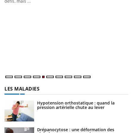
défis, mais ...
U
Yo
m
Un
ma
nu
LES MALADIES
Hypotension orthostatique : quand la
pression artérielle chute au lever
Drépanocytose : une déformation des