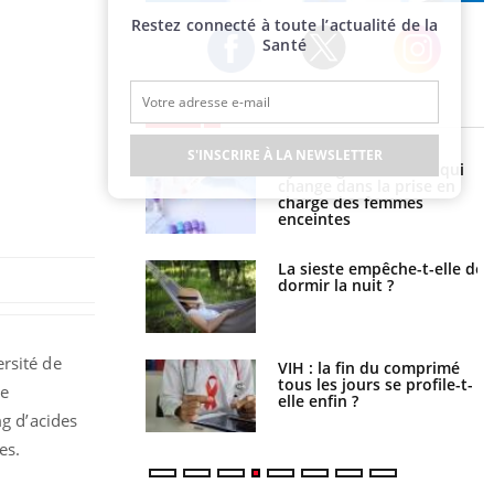
Publicité
Restez connecté à toute l’actualité de la
Santé
Twitter
Facebook
Instagram
EN DIRECT
S'INSCRIRE À LA NEWSLETTER
olorectal : une
Cytomégalovirus : ce qui
e simple aurait
change dans la prise en
la donne au Pays
charge des femmes
enceintes
unya, dengue,
La sieste empêche-t-elle de
e : que se passe-t-
dormir la nuit ?
le sud de la France ?
ersité de
icaments GLP-1
VIH : la fin du comprimé
t-ils aussi les os ?
tous les jours se profile-t-
ue
elle enfin ?
g d’acides
es.