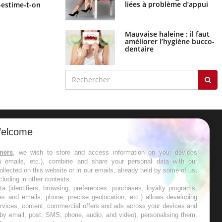
Régimes cétogènes : un risque de
liées à problème d’appui
-estime-t-on
cancer de l’intestin grêle
Mauvaise haleine : il faut
améliorer l’hygiène bucco-
dentaire
elcome
ER
tners
, we wish to store and access information on your devices
in emails, etc.), combine and share your personal data with our
s les semaines les meilleures
ollected on this website or in our emails, already held by some of us,
ncluding in other contexts.
ta (identifiers, browsing, preferences, purchases, loyalty programs,
es and emails, phone, precise geolocation, etc.) allows developing
ervices, content, commercial offers and ads across your devices and
 by email, post, SMS, phone, audio, and video), personalising them,