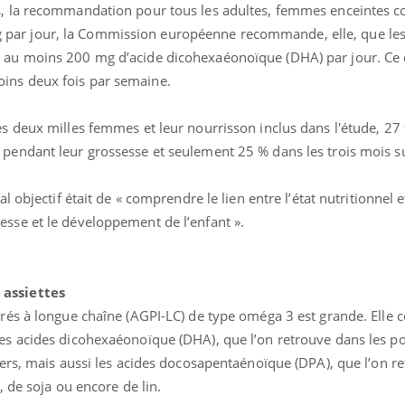
s, la recommandation pour tous les adultes, femmes enceintes c
par jour, la Commission européenne recommande, elle, que l
t au moins 200 mg d’acide dicohexaéonoïque (DHA) par jour. Ce 
ins deux fois par semaine.
es deux milles femmes et leur nourrisson inclus dans l'étude, 27
 pendant leur grossesse et seulement 25 % dans les trois mois su
al objectif était de « comprendre le lien entre l’état nutritionnel e
nce en fer : comprendre pour
Insuline & Charge ment
ube
Youtube
esse et le développement de l’enfant ».
Youtube
Yout
enir
osait en parler??
ue, irritabilité, brouillard mental ou
En 2026, l'insuline dans l
 alopécie… Les symptômes de la
reste entourée d'idées re
 assiettes
ce en fer sont multiples ce qui la rend
patients comme parfois ch
urés à longue chaîne (AGPI-LC) de type oméga 3 est grande. Elle
les acides dicohexaéonoïque (DHA), que l’on retrouve dans les po
tiers, mais aussi les acides docosapentaénoïque (DPA), que l’on r
, de soja ou encore de lin.