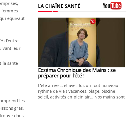
omprises,
LA CHAÎNE SANTÉ
es femmes
Youtube
qui équivaut
 % d’entre
ivant leur
t la santé
ale : et si on
Eczéma Chronique des Mains : se
Youtube
ube
Youtube
préparer pour l’été !
e diabète de type 2
L'été arrive… et avec lui, un tout nouveau
çues chez les
rythme de vie ! Vacances, plage, piscine,
ez les soignants.
soleil, activités en plein air… Nos mains sont
 comprend les
...
issons gras,
Y
etrouve dans
L
n