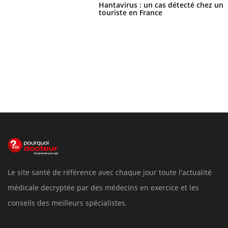
Hantavirus : un cas détecté chez un
touriste en France
Le site santé de référence avec chaque jour toute l'actualité
médicale decryptée par des médecins en exercice et les
conseils des meilleurs spécialistes.