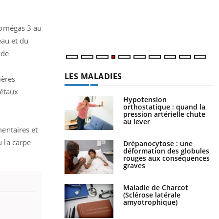
c
m
 omégas 3 au
eau et du
 de
LES MALADIES
ières
métaux
Hypotension
orthostatique : quand la
pression artérielle chute
au lever
entaires et
 la carpe
Drépanocytose : une
déformation des globules
rouges aux conséquences
graves
Maladie de Charcot
(Sclérose latérale
amyotrophique)