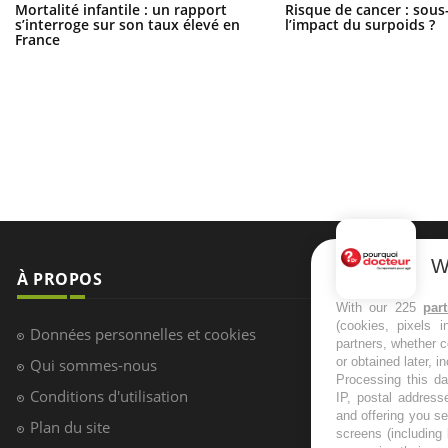
Mortalité infantile : un rapport
Risque de cancer : sous
s’interroge sur son taux élevé en
l’impact du surpoids ?
France
W
À PROPOS
NEWSLETT
With our 225
par
(cookies, pixels 
Recevez toute
Données personnelles et cookies
partners, whether c
infos santé
or obtained later, i
Qui sommes-nous
Processing this da
Conditions d'utilisation
IP, postal address
and offering you s
Plan du site
screens (including