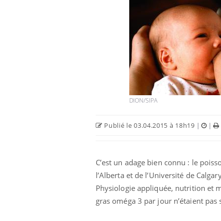
Comment éviter une otite
pendant les vacances ?
DION/SIPA
Hantavirus : un cas détecté
Publié le 03.04.2015 à 18h19
|
|
chez un touriste en France
C’est un adage bien connu : le poiss
Mortalité infantile : un
rapport s’interroge sur son
l’Alberta et de l’Université de Calg
taux élevé en France
Physiologie appliquée, nutrition e
gras oméga 3 par jour n’étaient pas 