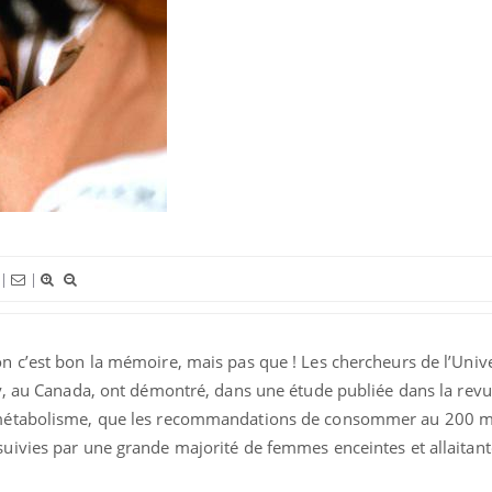
Grossesse à risque : ce jus
Cancer c
naturel attire l'attention
stratégi
des chercheurs
changé 
basque
Comment oublier les
Chikung
|
|
écrans en vacances ?
West Nil
il dans 
on c’est bon la mémoire, mais pas que ! Les chercheurs de l’Univ
Toujours connectés :
Les méd
comment le travail
protègen
ary, au Canada, ont démontré, dans une étude publiée dans la rev
empiète de plus en plus
sur nos soirées
t métabolisme, que les recommandations de consommer au 200 m
suivies par une grande majorité de femmes enceintes et allaitant