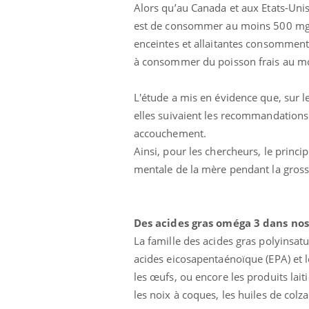
Alors qu’au Canada et aux Etats-Uni
est de consommer au moins 500 mg 
enceintes et allaitantes consommen
à consommer du poisson frais au mo
L'étude a mis en évidence que, sur l
elles suivaient les recommandations
accouchement.
Ainsi, pour les chercheurs, le princip
Eczéma Chronique des Mains :
Care
Youtube
Yout
mentale de la mère pendant la gross
Youtube
expliquer ma maladie
prév
Il y a des sujets qui sont faciles à aborder...
Fatig
d'autres non ! D'un côté, poser des questions
même
Des acides gras oméga 3 dans nos
sur la maladie d'un proche c'est montrer ...
caren
La famille des acides gras polyinsat
...
acides eicosapentaénoïque (EPA) et 
les œufs, ou encore les produits lai
les noix à coques, les huiles de colza