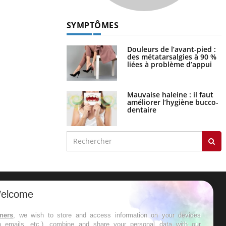
SYMPTÔMES
Douleurs de l’avant-pied :
des métatarsalgies à 90 %
liées à problème d’appui
Mauvaise haleine : il faut
améliorer l’hygiène bucco-
dentaire
elcome
ER
tners
, we wish to store and access information on your devices
in emails, etc.), combine and share your personal data with our
s les semaines les meilleures