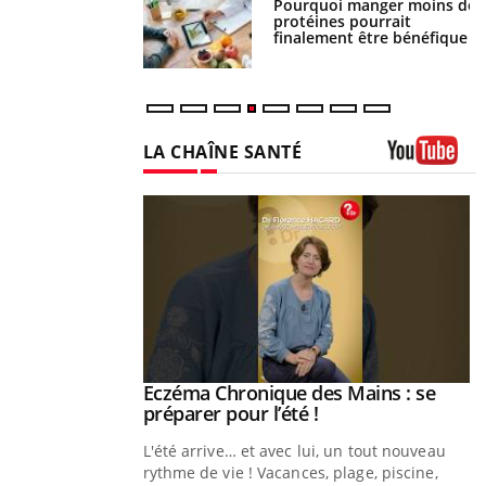
i votre ventre
Pourquoi manger moins de
il les premiers
protéines pourrait
 vos vacances ?
finalement être bénéfique
LA CHAÎNE SANTÉ
Youtube
ale : et si on
Eczéma Chronique des Mains : se
Youtube
ube
Youtube
préparer pour l’été !
e diabète de type 2
L'été arrive… et avec lui, un tout nouveau
çues chez les
rythme de vie ! Vacances, plage, piscine,