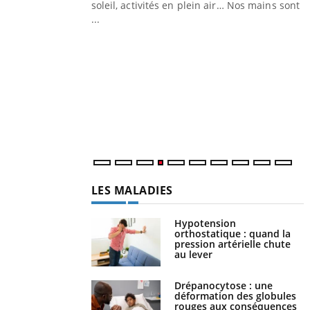
ez les soignants.
soleil, activités en plein air… Nos mains sont
...
Y
L
n
c
m
LES MALADIES
Hypotension
orthostatique : quand la
pression artérielle chute
au lever
Drépanocytose : une
déformation des globules
rouges aux conséquences