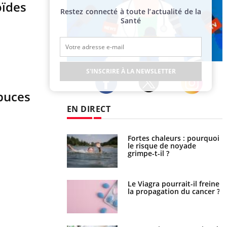
oïdes
Restez connecté à toute l’actualité de la
Santé
Publicité
S'INSCRIRE À LA NEWSLETTER
-puces
Twitter
Facebook
Instagram
EN DIRECT
e empêche-t-elle de
Fortes chaleurs : pourquoi
a nuit ?
le risque de noyade
grimpe-t-il ?
 fin du comprimé
Le Viagra pourrait-il freiner
 jours se profile-t-
la propagation du cancer ?
n ?