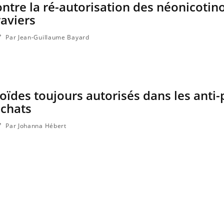
ontre la ré-autorisation des néonicotin
raviers
Par Jean-Guillaume Bayard
oïdes toujours autorisés dans les anti
 chats
Par Johanna Hébert
Chikungunya, dengue,
La siest
West Nile : que se passe-t-
dormir l
il dans le sud de la France ?
Les médicaments GLP-1
VIH : la
protègent-ils aussi les os ?
tous les
elle enfi