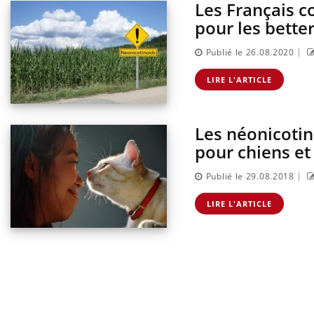
Les Français c
pour les bette
|
Publié le 26.08.2020
LIRE L'ARTICLE
Les néonicotin
pour chiens et
|
Publié le 29.08.2018
Comment oublier les
écrans en vacances ?
LIRE L'ARTICLE
Toujours connectés :
comment le travail
empiète de plus en plus
sur nos soirées