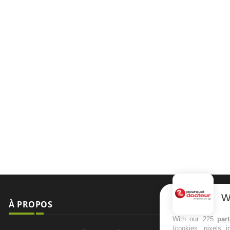
W
À PROPOS
NEWSLETT
With our 225
par
(cookies, pixels 
Recevez toute