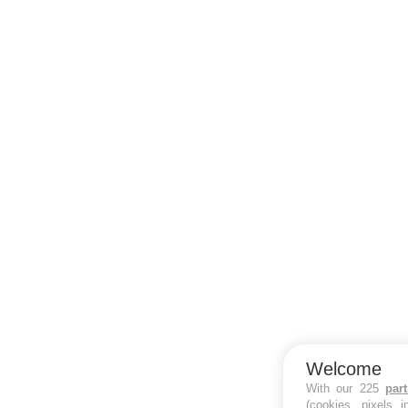
Welcome
With our 225
par
(cookies, pixels 