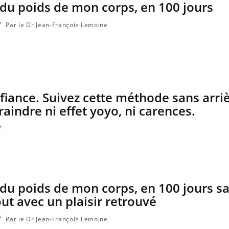
 du poids de mon corps, en 100 jours
Par le Dr Jean-François Lemoine
fiance. Suivez cette méthode sans arri
aindre ni effet yoyo, ni carences.
Mon enfant est-il trop
Comment
sensible ou simplement
pendant
très empathique ?
 du poids de mon corps, en 100 jours s
Bébés, jeunes enfants :
Hantavir
quelle trousse à pharmacie
chez un 
out avec un plaisir retrouvé
pour les vacances ?
Par le Dr Jean-François Lemoine