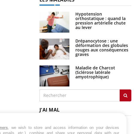
Hypotension
orthostatique : quand la
pression artérielle chute
au lever
Drépanocytose : une
déformation des globules
rouges aux conséquences
graves
Maladie de Charcot
(Sclérose latérale
amyotrophique)
J'AI MAL
tners
, we wish to store and access information on your devices
in emails, etc.), combine and share your personal data with our