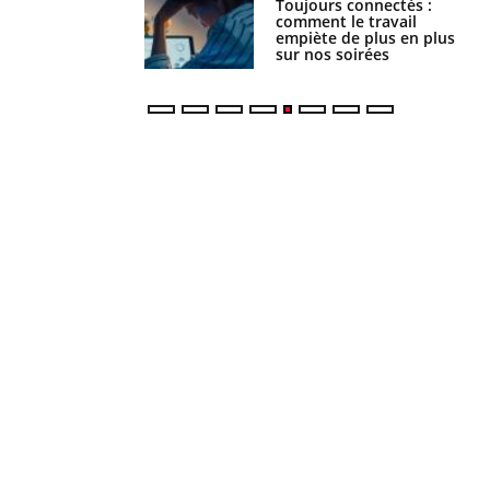
é infantile : un
Toujours connectés :
s’interroge sur son
comment le travail
vé en France
empiète de plus en plus
sur nos soirées