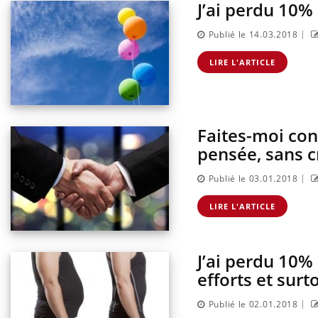
J’ai perdu 10%
|
Publié le 14.03.2018
LIRE L'ARTICLE
Faites-moi con
pensée, sans cr
|
Publié le 03.01.2018
 vos douleurs
Et si les caries pouvaient
 liées à l’effort
bientôt disparaître sans
LIRE L'ARTICLE
plombage ?
J’ai perdu 10%
’angoisse
Éclipse solaire du 12 août :
s survenir
“Des verres adaptés, c'est
efforts et surt
 apparente ?
indispensable pour la
santé des yeux”
|
Publié le 02.01.2018