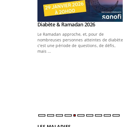
Youtube
 Mains : se
Diabète & Ramadan 2026
Youtube
outube
Le Ramadan approche, et, pour de
 un tout nouveau
nombreuses personnes atteintes de diabète,
plage, piscine,
c'est une période de questions, de défis,
 air… Nos mains sont
mais ...
Y
f
U
i
l
p
LES MALADIES