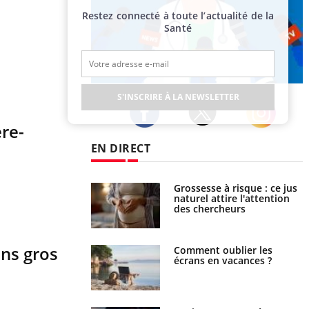
Restez connecté à toute l’actualité de la
Santé
Publicité
S'INSCRIRE À LA NEWSLETTER
ère-
Twitter
Facebook
Instagram
EN DIRECT
 éviter une otite
Grossesse à risque : ce jus
 les vacances ?
naturel attire l'attention
des chercheurs
ans gros
us : un cas détecté
Comment oublier les
touriste en France
écrans en vacances ?