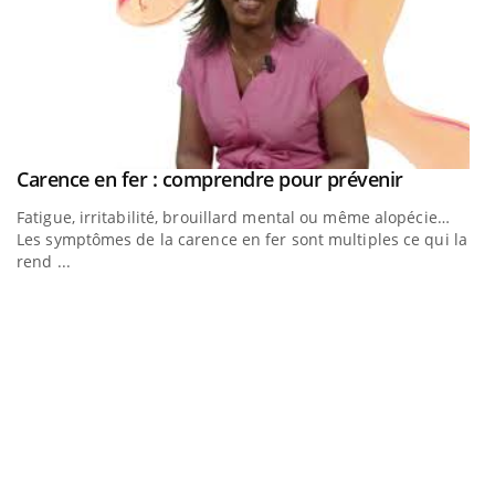
Youtube
Carence en fer : comprendre pour prévenir
Youtube
Fatigue, irritabilité, brouillard mental ou même alopécie…
Les symptômes de la carence en fer sont multiples ce qui la
rend ...
I
Yo
p
En
d'
so