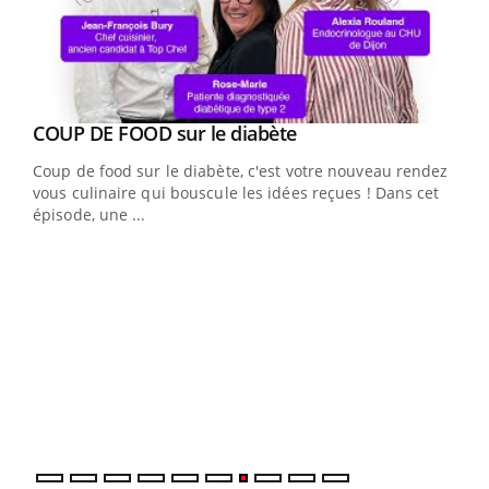
Youtube
cès
COUP DE FOOD sur le diabète
Youtube
Coup de food sur le diabète, c'est votre nouveau rendez-
 en
vous culinaire qui bouscule les idées reçues ! Dans cet
u
épisode, une ...
Qua
You
"Les
trav
DRH 