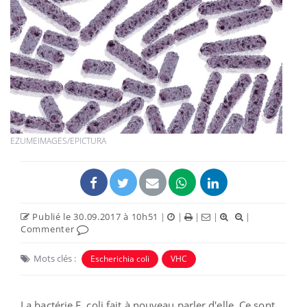
EZUMEIMAGES/EPICTURA
Publié le 30.09.2017 à 10h51
|
|
|
|
|
Commenter
Mots clés :
Escherichia coli
VHC
La bactérie E. coli fait à nouveau parler d'elle. Ce sont