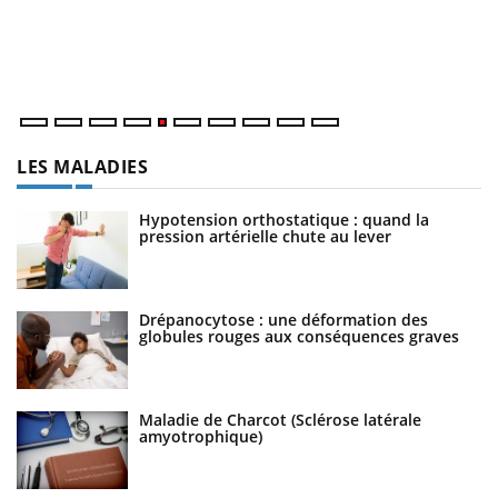
Un
ma
nu
LES MALADIES
Hypotension orthostatique : quand la
pression artérielle chute au lever
Drépanocytose : une déformation des
globules rouges aux conséquences graves
Maladie de Charcot (Sclérose latérale
amyotrophique)