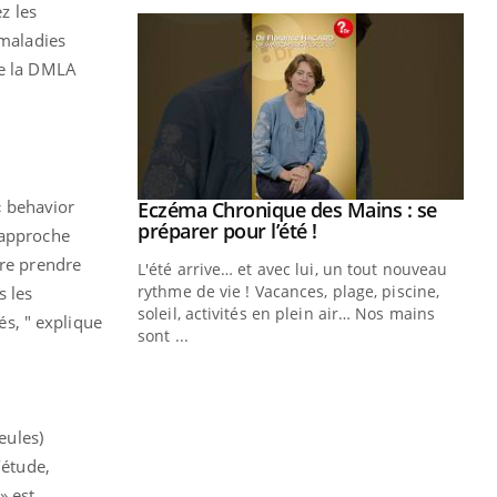
z les
 maladies
de la DMLA
 « behavior
ale : et si on
Eczéma Chronique des Mains : se
Youtube
ube
Youtube
préparer pour l’été !
 approche
ire prendre
e diabète de type 2
L'été arrive… et avec lui, un tout nouveau
çues chez les
rythme de vie ! Vacances, plage, piscine,
s les
ez les soignants.
soleil, activités en plein air… Nos mains
és, " explique
sont ...
Di
You
Le 
nom
eules)
dia
défi
’étude,
» est