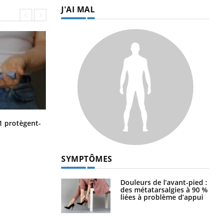
J'AI MAL
Cytomégalovirus : ce qui change
1 protègent-
dans la prise en charge des femmes
enceintes
SYMPTÔMES
Douleurs de l’avant-pied :
des métatarsalgies à 90 %
liées à problème d’appui