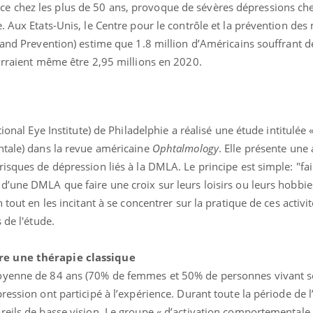
 chez les plus de 50 ans, provoque de sévères dépressions che
. Aux Etats-Unis, le Centre pour le contrôle et la prévention des
l and Prevention) estime que 1.8 million d’Américains souffrant 
ourraient même être 2,95 millions en 2020.
tional Eye Institute) de Philadelphie a réalisé une étude intitulée
ence en fer : comprendre pour
Insuline & Charge ment
tube
Youtube
Youtube
Yout
venir
osait en parler??
ntale) dans la revue américaine
Ophtalmology
. Elle présente une
isques de dépression liés à la DMLA. Le principe est simple: "fa
gue, irritabilité, brouillard mental ou
En 2026, l'insuline dans l
e alopécie… Les symptômes de la
reste entourée d'idées re
’une DMLA que faire une croix sur leurs loisirs ou leurs hobbie
nce en fer sont multiples ce qui la rend
patients comme parfois ch
 tout en les incitant à se concentrer sur la pratique de ces activit
 de l'étude.
re une thérapie classique
oyenne de 84 ans (70% de femmes et 50% de personnes vivant s
ression ont participé à l’expérience. Durant toute la période de l
reils de basse vision. Le groupe « d’activation comportementale 