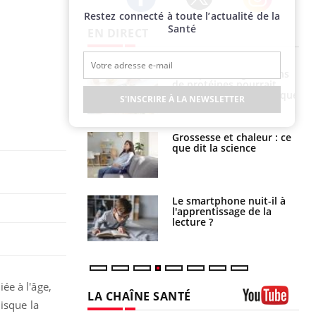
Restez connecté à toute l’actualité de la
Twitter
Facebook
Instagram
Santé
EN DIRECT
i votre ventre
Pourquoi manger moins
il les premiers
de protéines pourrait
 vos vacances ?
finalement être bénéfique
S'INSCRIRE À LA NEWSLETTER
haleurs :
Grossesse et chaleur : ce
i le risque de
que dit la science
rimpe-t-il ?
a pourrait-il
Le smartphone nuit-il à
la propagation du
l'apprentissage de la
lecture ?
ée à l'âge,
LA CHAÎNE SANTÉ
isque la
Youtube