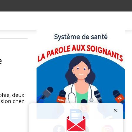
e
phie, deux
ssion chez
Publicité