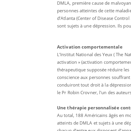
DMLA, première cause de malvoyance
personnes atteintes de cette maladie
d’Atlanta (Center of Disease Contro
sont sujets à une dépression. Ils p
Activation comportementale
L’Institut National des Yeux ( The Na
Eczéma Chronique des Mains :
Car
Youtube
You
Youtube
expliquer ma maladie
pré
activation » (activation comporteme
thérapeutique supposée réduire les r
Il y a des sujets qui sont faciles à aborder...
Fati
d'autres non ! D'un côté, poser des
mêm
conscience aux personnes souffrant d
questions sur la maladie d'un proche c'est
care
conduiront tout droit à la dépression
montrer ...
...
le Pr Robin Crovner, l'un des auteurs
Une thérapie personnalisée cont
Au total, 188 Américains âgés en m
atteints de DMLA et sujets à une dép
chacun d’entre eux disposent d’appa