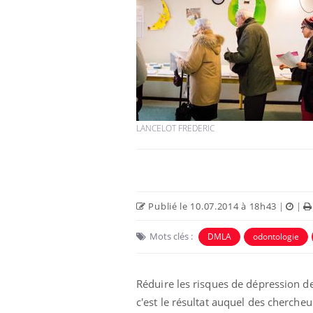
Cancer colorectal : une
stratégie simple aurait
changé la donne au Pays
basque
LANCELOT FREDERIC
Chikungunya, dengue,
West Nile : que se passe-
t-il dans le sud de la
France ?
Les médicaments GLP-1
Publié le 10.07.2014 à 18h43
|
|
protègent-ils aussi les os
?
Mots clés :
DMLA
odontologie
Réduire les risques de dépression d
c'est le résultat auquel des cherche