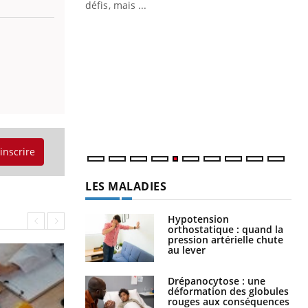
 air… Nos mains
défis, mais ...
Un
You
fac
pr
Un 
mut
san
num
'inscrire
LES MALADIES
Hypotension
orthostatique : quand la
pression artérielle chute
au lever
Drépanocytose : une
déformation des globules
rouges aux conséquences