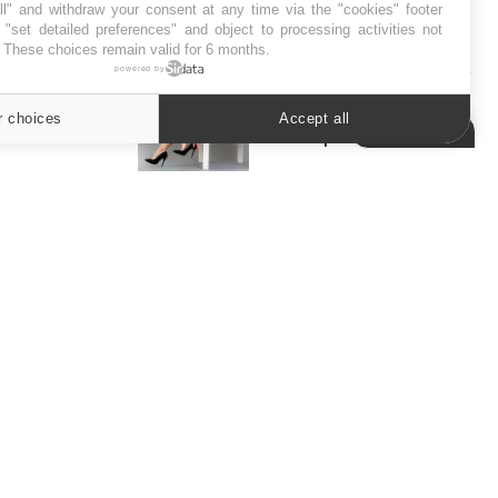
l" and withdraw your consent at any time via the "cookies" footer
"set detailed preferences" and object to processing activities not
SYMPTÔMES
. These choices remain valid for 6 months.
powered by
Douleurs de l’avant-pied :
des métatarsalgies à 90 %
r choices
Accept all
Cookies settings
liées à problème d’appui
Mauvaise haleine : il faut
améliorer l’hygiène
bucco-dentaire
ER
s les semaines les meilleures