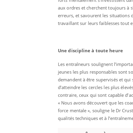
aux ordres et cherchent toujours à s’
erreurs, et savourent les situations
travaillant sur leurs faiblesses tout 
Une discipline à toute heure
Les entraîneurs soulignent l’importa
jeunes les plus responsables sont so
demandent à être supervisés et qui 
d’atteindre les cercles les plus élev
contraire, ceux qui sont capable d’ad
« Nous avons découvert que les coac
 Mains :
Carence en fer : comprendre pour
Ins
Youtube
You
force mentale », souligne le Dr Crus
Youtube
Youtube
prévenir
osa
qualités techniques et à l’entraînem
aciles à aborder...
Fatigue, irritabilité, brouillard mental ou
En 2
poser des
même alopécie… Les symptômes de la
rest