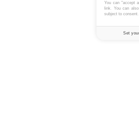
You can "accept al
link
. You can also 
subject to consent
Set you
À PROPOS
NEWSLETT
Recevez toute