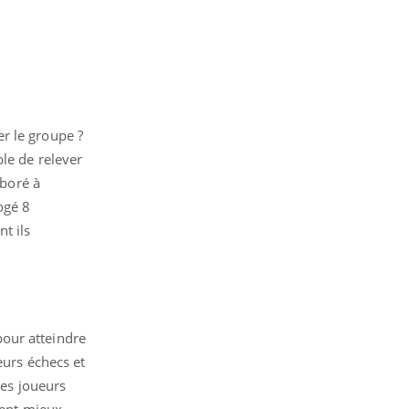
r le groupe ?
ble de relever
aboré à
ogé 8
t ils
pour atteindre
eurs échecs et
Les joueurs
ient mieux