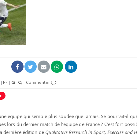
Mordue par un
Comment
barracuda, une petite fille
sommeil
secourue grâce à un
vacance
réflexe essentiel
Légionellose en Suisse :
Bilan pr
quelle est l’origine de la
les kiné
contamination ?
bientôt 
|
|
|
Commenter
Allergies alimentaires :
TDAH : q
une nouvelle arme contre
traitem
r
les réactions sévères
États-Un
une équipe qui semble plus soudée que jamais. Se pourrait-il que
es lors du dernier match de l’équipe de France ? C’est fort possibl
la dernière édition de
Qualitative Research in Sport, Exercise and 