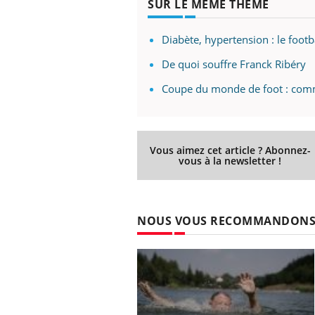
SUR LE MÊME THÈME
'un proche c'est
carence en fer sont multiples ce qui la rend
pat
...
Diabète, hypertension : le footb
De quoi souffre Franck Ribéry
Coupe du monde de foot : comm
Vous aimez cet article ? Abonnez-
vous à la newsletter !
NOUS VOUS RECOMMANDON