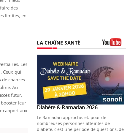
faire des
s limites, en
LA CHAÎNE SANTÉ
Youtube
estiaires. Les
l. Ceux qui
s de chances
pline. Au
uccès futur.
 booster leur
Youtube
 Mains : se
Diabète & Ramadan 2026
Youtube
ar rapport aux
outube
Le Ramadan approche, et, pour de
 un tout nouveau
nombreuses personnes atteintes de
plage, piscine,
diabète, c'est une période de questions, de