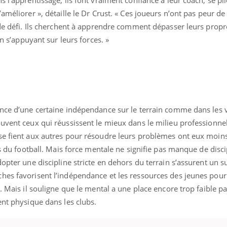
améliorer », détaille le Dr Crust. « Ces joueurs n’ont pas peur de 
 de défi. Ils cherchent à apprendre comment dépasser leurs propre
en s’appuyant sur leurs forces. »
nce d’une certaine indépendance sur le terrain comme dans les v
uvent ceux qui réussissent le mieux dans le milieu professionne
se fient aux autres pour résoudre leurs problèmes ont eux moin
és du football. Mais force mentale ne signifie pas manque de disci
opter une discipline stricte en dehors du terrain s’assurent un s
hes favorisent l’indépendance et les ressources des jeunes pour
uline & Charge mentale : et si on
Eczéma Chronique des
tube
Youtube
t. Mais il souligne que le mental a une place encore trop faible p
Youtube
Y
it en parler??
préparer pour l’été !
ent physique dans les clubs.
026, l'insuline dans le diabète de type 2
L'été arrive… et avec lui,
e entourée d'idées reçues chez les
rythme de vie ! Vacances, 