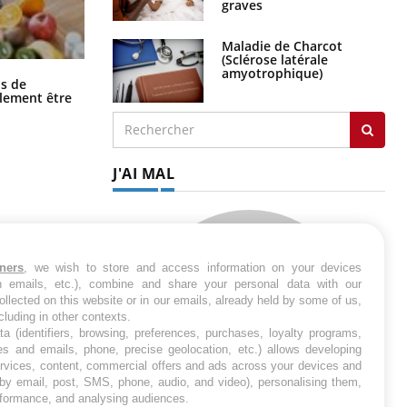
graves
Maladie de Charcot
(Sclérose latérale
amyotrophique)
Grossesse et chaleur : ce que dit la
s de
science
alement être
J'AI MAL
tners
, we wish to store and access information on your devices
in emails, etc.), combine and share your personal data with our
ollected on this website or in our emails, already held by some of us,
ncluding in other contexts.
ta (identifiers, browsing, preferences, purchases, loyalty programs,
es and emails, phone, precise geolocation, etc.) allows developing
ervices, content, commercial offers and ads across your devices and
 by email, post, SMS, phone, audio, and video), personalising them,
rformance, and analysing audiences.