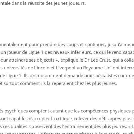
ntale dans la réussite des jeunes joueurs.
t mentalement pour prendre des coups et continuer, jusqu’à mene
un joueur de Ligue 1 des niveaux inférieurs, ce qui le rend capa
ur atteindre ses objectifs », explique le Dr Lee Crust, qui a coll
es universités de Lincoln et Liverpool au Royaume-Uni ont interr
ub de Ligue 1. Ils ont notamment demandé aux spécialistes commen
et surtout comment ils la repéraient chez les plus jeunes.
tés psychiques comptent autant que les compétences physiques 
ont capables d’accepter la critique, relever des défis après plusi
is ces qualités s’observent dès l’entraînement des plus jeunes. « 
s l’apprentissage, ils font vraiment confiance à leur coach, se pl