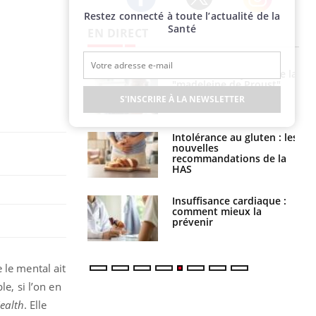
Restez connecté à toute l’actualité de la
Twitter
Facebook
Instagram
Santé
EN DIRECT
 gérer le
Cerveau : le mystère de la
 des enfants en
"madeleine de Proust"
s ?
enfin expliqué
S'INSCRIRE À LA NEWSLETTER
évention : ce que
Intolérance au gluten : les
s pourront
nouvelles
faire
recommandations de la
HAS
uel est ce
Insuffisance cardiaque :
ent autorisé aux
comment mieux la
is ?
prévenir
 le mental ait
e, si l’on en
Health
. Elle