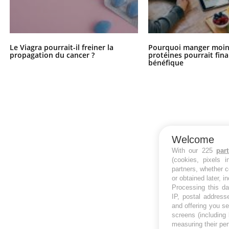
Le Viagra pourrait-il freiner la
Pourquoi manger moin
propagation du cancer ?
protéines pourrait fin
bénéfique
Welcome
With our 225
par
(cookies, pixels 
partners, whether c
or obtained later, i
Processing this da
IP, postal address
and offering you s
screens (including
measuring their pe