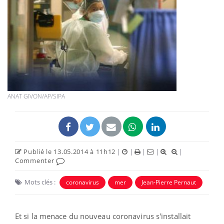
ANAT GIVON/AP/SIPA
Publié le 13.05.2014 à 11h12
|
|
|
|
|
Commenter
Mots clés :
coronavirus
mer
Jean-Pierre Pernaut
Et si la menace du nouveau coronavirus s'installait