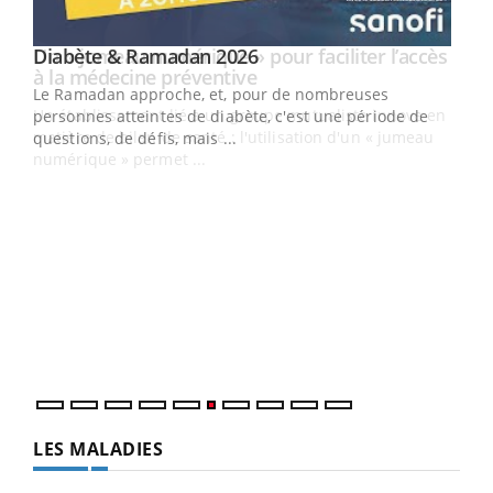
Youtube
Diabète & Ramadan 2026
Un « jumeau numérique » pour faciliter l’accès
Youtube
Youtube
Youtube
à la médecine préventive
Le Ramadan approche, et, pour de nombreuses
Un établissement lié à un groupe mutualiste innove en
personnes atteintes de diabète, c'est une période de
matière de bilan de santé : l'utilisation d'un « jumeau
questions, de défis, mais ...
numérique » permet ...
COU
You
Coup
vous
épis
LES MALADIES