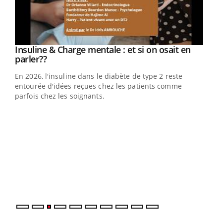
Youtube
Insuline & Charge mentale : et si on osait en
Youtube
Youtube
parler??
En 2026, l'insuline dans le diabète de type 2 reste
entourée d'idées reçues chez les patients comme
parfois chez les soignants.
Ecz
You
pour
L'ét
Vaca
Nos 