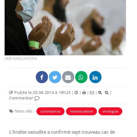
AMR NABIL/AP/SIPA
Publié le 20.04.2014 à 18h23
|
|
|
|
|
Commenter
Mots clés :
coronavirus
menstruation
virologue
L’Arabie saoudite a confirmé sept nouveau cas de