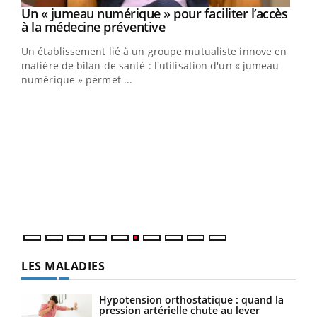
Un « jumeau numérique » pour faciliter l’accès
Youtube
Youtube
à la médecine préventive
Un établissement lié à un groupe mutualiste innove en
e
matière de bilan de santé : l'utilisation d'un « jumeau
numérique » permet ...
COU
You
Coup
vous
épis
LES MALADIES
Hypotension orthostatique : quand la
pression artérielle chute au lever