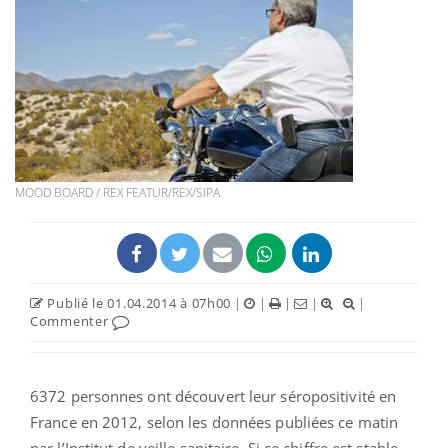
MOOD BOARD / REX FEATUR/REX/SIPA
Publié le 01.04.2014 à 07h00
|
|
|
|
|
Commenter
6372 personnes ont découvert leur séropositivité en
France en 2012, selon les données publiées ce matin
par l’Institut de veille sanitaire. Si ce chiffre est stable