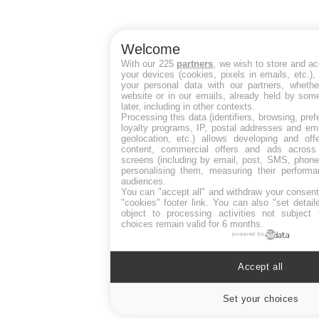
Welcome
With our 225
partners
, we wish to store and a
your devices (cookies, pixels in emails, etc.)
your personal data with our partners, whethe
website or in our emails, already held by some
later, including in other contexts.
Processing this data (identifiers, browsing, pre
loyalty programs, IP, postal addresses and ema
geolocation, etc.) allows developing and off
content, commercial offers and ads across
screens (including by email, post, SMS, phone,
personalising them, measuring their perform
audiences.
You can "accept all" and withdraw your consent
"cookies" footer link
. You can also "set detail
object to processing activities not subject
choices remain valid for 6 months.
powered by
Accept all
Set your choices