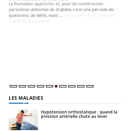
Un établissement lié à un groupe mutualiste innove en
e
matière de bilan de santé : l'utilisation d'un « jumeau
numérique » permet ...
COU
You
Coup
vous
épis
LES MALADIES
Hypotension orthostatique : quand la
pression artérielle chute au lever