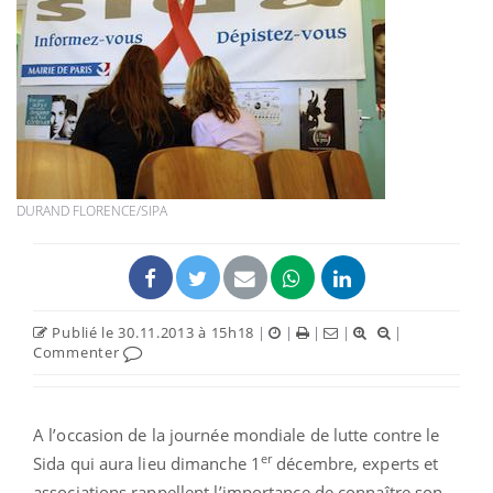
DURAND FLORENCE/SIPA
Publié le 30.11.2013 à 15h18
|
|
|
|
|
Commenter
A l’occasion de la journée mondiale de lutte contre le
er
Sida qui aura lieu dimanche 1
décembre, experts et
associations rappellent l’importance de connaître son