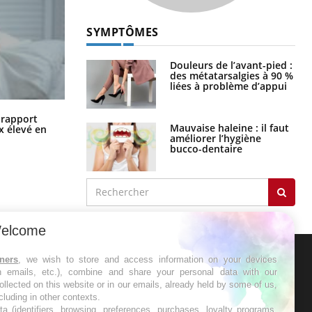
SYMPTÔMES
Douleurs de l’avant-pied :
des métatarsalgies à 90 %
liées à problème d’appui
Grossesse à risque : ce jus naturel
n rapport
attire l'attention des chercheurs
Mauvaise haleine : il faut
x élevé en
améliorer l’hygiène
bucco-dentaire
elcome
tners
, we wish to store and access information on your devices
ER
in emails, etc.), combine and share your personal data with our
ollected on this website or in our emails, already held by some of us,
ncluding in other contexts.
s les semaines les meilleures
ta (identifiers, browsing, preferences, purchases, loyalty programs,