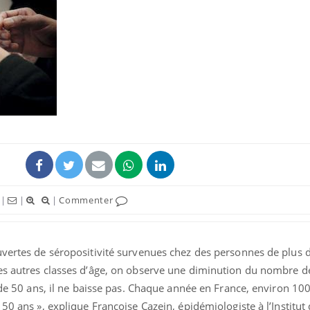
Cancer colorectal : une
Cytomég
stratégie simple aurait
change d
changé la donne au Pays
charge 
basque
enceint
Chikungunya, dengue,
La siest
West Nile : que se passe-
de dormi
t-il dans le sud de la
France ?
Les médicaments GLP-1
VIH : la
|
|
|
Commenter
protègent-ils aussi les os
tous les
?
elle enfi
uvertes de séropositivité survenues chez des personnes de plus 
es autres classes d’âge, on observe une diminution du nombre d
s de 50 ans, il ne baisse pas. Chaque année en France, environ 1
50 ans », explique Françoise Cazein, épidémiologiste à l’Institut 