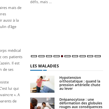
 air… Nos mains
défis, mais ...
aires mais de
Un
You
ères
fac
pr
 aussi à la
ulin d’âge
Un 
mut
san
num
corps médical
c ces patients
zein. Il est
LES MALADIES
n de ses
Hypotension
orthostatique : quand la
nsiste
pression artérielle chute
est lui qui
au lever
vaincre ». A
Drépanocytose : une
 parents de
déformation des globules
rouges aux conséquences