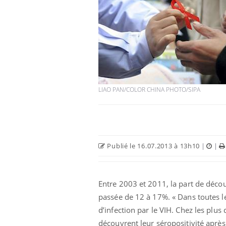
éviter une otite
Grossesse à risque : ce jus
les vacances ?
naturel attire l'attention
des chercheurs
LIAO PAN/COLOR CHINA PHOTO/SIPA
us : un cas
Comment oublier les
chez un touriste
écrans en vacances ?
e
 infantile : un
Toujours connectés :
Publié le 16.07.2013 à 13h10
|
|
s’interroge sur
comment le travail
 élevé en France
empiète de plus en plus
sur nos soirées
Entre 2003 et 2011, la part de déco
passée de 12 à 17%. « Dans toutes l
d’infection par le VIH. Chez les plu
découvrent leur séropositivité après 