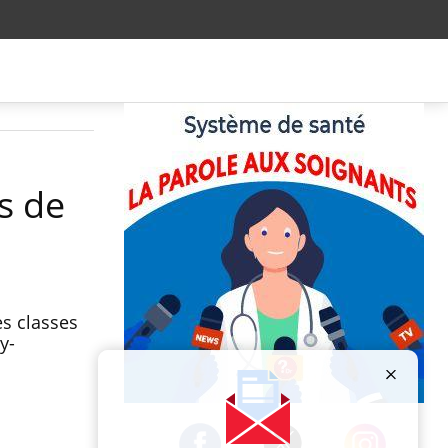
s de
es classes
y-
Publicité