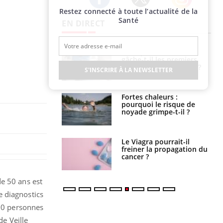
Restez connecté à toute l’actualité de la
Twitter
Facebook
Instagram
Santé
EN DIRECT
alovirus : ce qui
Pourquoi votre ventre
ans la prise en
gâche-t-il les premiers
des femmes
jours de vos vacances ?
S'INSCRIRE À LA NEWSLETTER
es
e empêche-t-elle
Fortes chaleurs :
r la nuit ?
pourquoi le risque de
noyade grimpe-t-il ?
 fin du comprimé
Le Viagra pourrait-il
 jours se profile-t-
freiner la propagation du
n ?
cancer ?
de 50 ans est
e diagnostics
000 personnes
de Veille