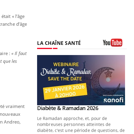
tait « l’âge
tranche d’âge
LA CHAÎNE SANTÉ
Youtube
aire :
« Il faut
t que les
été vraiment
Youtube
 Mains : se
Diabète & Ramadan 2026
Youtube
outube
e nouveaux
Le Ramadan approche, et, pour de
an Andreo,
 un tout nouveau
nombreuses personnes atteintes de
plage, piscine,
diabète, c'est une période de questions, de