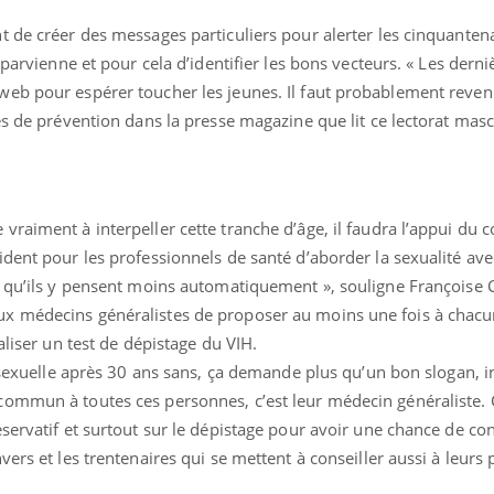
ients comme parfois chez les soignants.
soleil, activités en plein
sont ...
t de créer des messages particuliers pour alerter les cinquanten
 parvienne et pour cela d’identifier les bons vecteurs. « Les derni
eb pour espérer toucher les jeunes. Il faut probablement revenir
es de prévention dans la presse magazine que lit ce lectorat masc
raiment à interpeller cette tranche d’âge, il faudra l’appui du 
dent pour les professionnels de santé d’aborder la sexualité ave
 qu’ils y pensent moins automatiquement », souligne Françoise Ca
x médecins généralistes de proposer au moins une fois à chacu
aliser un test de dépistage du VIH.
e sexuelle après 30 ans sans, ça demande plus qu’un bon slogan, i
ommun à toutes ces personnes, c’est leur médecin généraliste. C’
servatif et surtout sur le dépistage pour avoir une chance de con
ers et les trentenaires qui se mettent à conseiller aussi à leurs