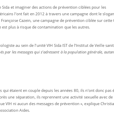
 le Sida et imaginer des actions de prévention ciblées pour les
ricains l’ont fait en 2012 à travers une campagne dont le slogan é
r Françoise Cazein, une campagne de prévention ciblée sur cette 
lle est plus à risque de contamination que les autres.
ologiste au sein de l’unité VIH Sida IST de l’Institut de Veille sanit
nés par les messages qui s’adressent à la population générale, autan
 qui étaient en couple depuis les années 80, ils n’ont donc pas 
uline & Charge mentale : et si on
Eczéma Chronique des
tube
Youtube
Youtube
Y
it en parler??
préparer pour l’été !
près une séparation, ils reprennent une activité sexuelle avec d
sque VIH ni aucun des messages de prévention », explique Christi
026, l'insuline dans le diabète de type 2
L'été arrive… et avec lui,
association Aides.
e entourée d'idées reçues chez les
rythme de vie ! Vacances, 