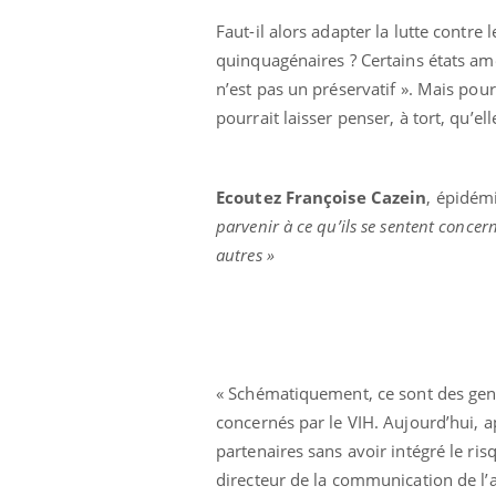
Faut-il alors adapter la lutte contre
quinquagénaires ? Certains états amé
n’est pas un préservatif ». Mais pou
pourrait laisser penser, à tort, qu’e
Ecoutez Françoise Cazein
, épidémi
parvenir à ce qu’ils se sentent concer
autres »
« Schématiquement, ce sont des gens
 Mains :
Carence en fer : comprendre pour
Ins
Youtube
You
Youtube
Youtube
prévenir
osa
concernés par le VIH. Aujourd’hui, a
partenaires sans avoir intégré le ri
aciles à aborder...
Fatigue, irritabilité, brouillard mental ou
En 2
directeur de la communication de l’
poser des
même alopécie… Les symptômes de la
rest