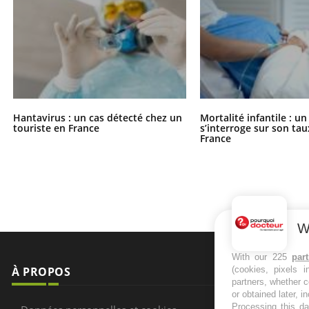
Hantavirus : un cas détecté chez un
Mortalité infantile : u
touriste en France
s’interroge sur son tau
France
W
With our 225
par
À PROPOS
NEWSLETT
(cookies, pixels 
partners, whether c
or obtained later, i
Recevez toute
Processing this da