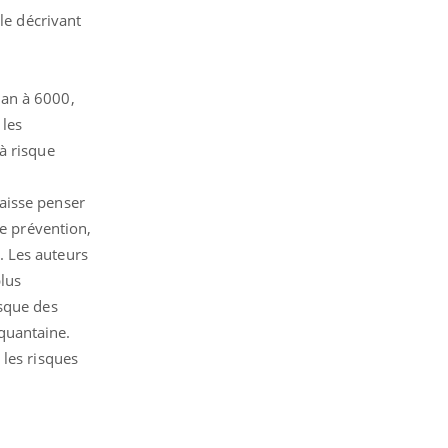
le décrivant
 an à 6000,
 les
à risque
aisse penser
de prévention,
n. Les auteurs
lus
rsque des
quantaine.
 les risques