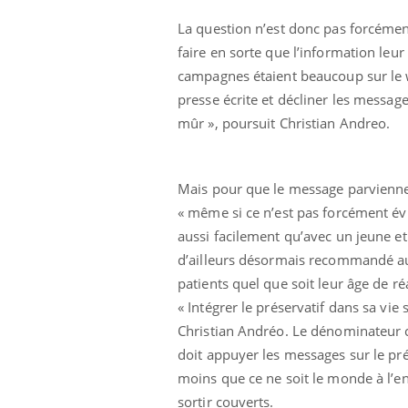
'un proche c'est
carence en fer sont multiples ce qui la rend
pat
...
La question n’est donc pas forcémen
faire en sorte que l’information leur
campagnes étaient beaucoup sur le w
presse écrite et décliner les messag
mûr », poursuit Christian Andreo.
Mais pour que le message parvienne v
« même si ce n’est pas forcément évi
aussi facilement qu’avec un jeune et
d’ailleurs désormais recommandé au
patients quel que soit leur âge de ré
« Intégrer le préservatif dans sa vi
Christian Andréo. Le dénominateur c
doit appuyer les messages sur le pré
moins que ce ne soit le monde à l’env
sortir couverts.