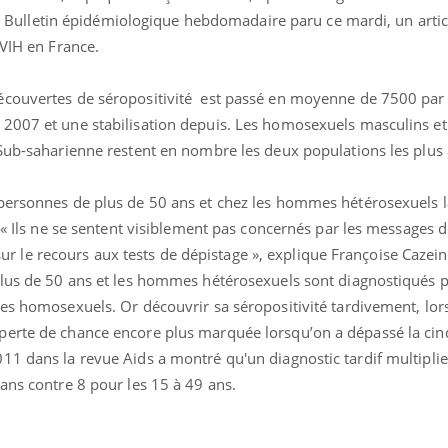
s le Bulletin épidémiologique hebdomadaire paru ce mardi, un artic
 VIH en France.
écouvertes de séropositivité est passé en moyenne de 7500 par
2007 et une stabilisation depuis. Les homosexuels masculins et
 Sub-saharienne restent en nombre les deux populations les plus 
personnes de plus de 50 ans et chez les hommes hétérosexuels l
. « Ils ne se sentent visiblement pas concernés par les messages 
i sur le recours aux tests de dépistage », explique Françoise Cazei
plus de 50 ans et les hommes hétérosexuels sont diagnostiqués p
les homosexuels. Or découvrir sa séropositivité tardivement, lo
perte de chance encore plus marquée lorsqu’on a dépassé la cin
1 dans la revue Aids a montré qu'un diagnostic tardif multiplie
ans contre 8 pour les 15 à 49 ans.