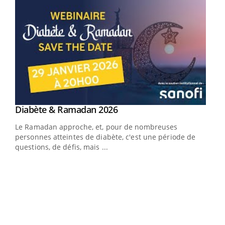
Youtube
Diabète & Ramadan 2026
Youtube
Le Ramadan approche, et, pour de nombreuses
vie !
personnes atteintes de diabète, c'est une période de
…
questions, de défis, mais ...
Un 
You
à l
Un é