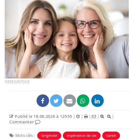
FIZKES/ISTOCK
Publié le 18.06.2026 à 12h55
|
|
|
|
|
Commenter
Mots clés :
longévité
espérance de vie
santé