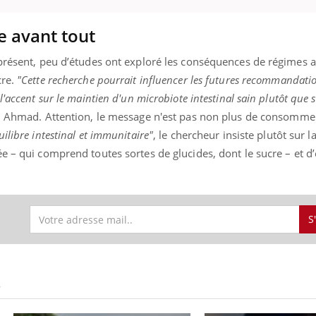
e avant tout
 présent, peu d’études ont exploré les conséquences de régimes 
Youtube
bète & Ramadan 2026
Un « jumeau numériq
tube
Youtube
faciliter l’accès à la 
cre.
"Cette recherche pourrait influencer les futures recommandati
Ramadan approche, et, pour de
Youtube
préventive
'accent sur le maintien d'un microbiote intestinal sain plutôt que s
breuses personnes atteintes de
d Ahmad. Attention, le message n'est pas non plus de consomme
Un établissement lié à u
ète, c'est une période de questions, de
mutualiste innove en mat
s, mais ...
uilibre intestinal et immunitaire"
, le chercheur insiste plutôt sur l
santé : l'utilisation d'un 
e – qui comprend toutes sortes de glucides, dont le sucre – et d’é
numérique » permet ...
S
S