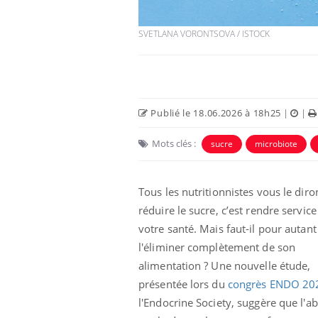
SVETLANA VORONTSOVA / ISTOCK
Publié le 18.06.2026 à 18h25
|
|
Mots clés :
sucre
microbiote
Tous les nutritionnistes vous le diron
lovirus : ce qui
Pourquoi votre ventre
réduire le sucre, c’est rendre service
ans la prise en
gâche-t-il les premiers
des femmes
jours de vos vacances ?
votre santé. Mais faut-il pour autant
s
l'éliminer complètement de son
alimentation ? Une nouvelle étude,
e empêche-t-elle
Fortes chaleurs :
 la nuit ?
pourquoi le risque de
présentée lors du
congrès ENDO 20
noyade grimpe-t-il ?
l'Endocrine Society, suggère que l'a