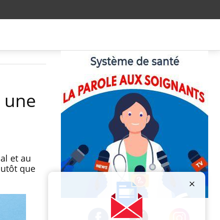
s une
al et au
lutôt que
Publicité