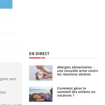
EN DIRECT
par une tique en
Allergies alimentaires :
, elle reste dans
une nouvelle arme contre
 pendant 42 jours
les réactions sévères
régime sans
par un
Comment gérer le
a, une petite fille
sommeil des enfants en
bles
e grâce à un
vacances ?
essentiel