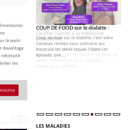
alimentaires
Youtube
ue » pour
COUP DE FOOD sur le diabète
Youtube
médecine
ons
Coup de food sur le diabète, c'est votre
ur la seule
nouveau rendez-vous culinaire qui
r davantage
n groupe
bouscule les idées reçues ! Dans cet
ière de bilan de
épisode, une ...
a nécessité
« jumeau
viter les
Qu
You
êtr
"Le
qua
'inscrire
Doc
dir
LES MALADIES