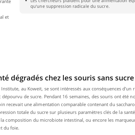
Les chercheurs plaident pour une alimentation équ
rante
Le smartphone nuit-il à
Légionel
qu'une suppression radicale du sucre.
l'apprentissage de la
quelle e
lecture ?
contami
al et
é dégradés chez les souris sans sucre
nstitute, au Koweït, se sont intéressés aux conséquences d'un
 dépourvu de sucre. Pendant 16 semaines, des souris ont été no
in recevait une alimentation comparable contenant du saccharos
pression totale du sucre sur plusieurs paramètres clés de la santé 
ne, la composition du microbiote intestinal, ou encore les marqueu
t du foie.