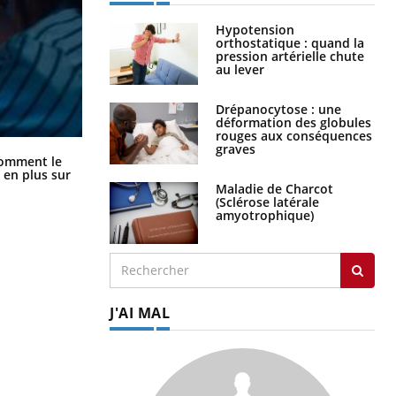
Hypotension
orthostatique : quand la
pression artérielle chute
au lever
Drépanocytose : une
déformation des globules
rouges aux conséquences
graves
Cancer colorectal : une stratégie
comment le
simple aurait changé la donne au
 en plus sur
Pays basque
Maladie de Charcot
(Sclérose latérale
amyotrophique)
J'AI MAL