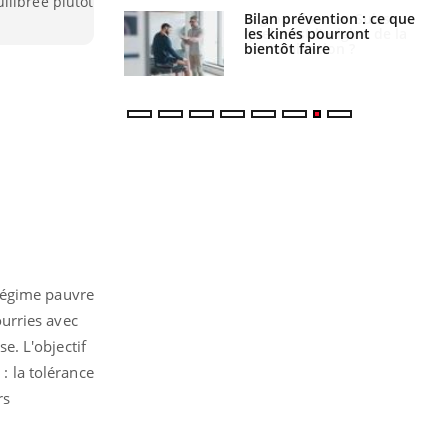
ilibrée plutôt
lose en Suisse :
Bilan prévention : ce que
st l’origine de la
les kinés pourront
nation ?
bientôt faire
 régime pauvre
urries avec
e. L'objectif
: la tolérance
rs