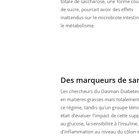
totale de saccharose, une forme cou
 fin du comprimé
Le Viagra pourrait-il
de sucre, pourrait avoir des effets
jours se profile-t-
freiner la propagation du
n ?
cancer ?
inattendus sur le microbiote intestin
le métabolisme.
Des marqueurs de sant
Les chercheurs du Dasman Diabetes I
en matières grasses mais totalement
ce régime, tandis qu'un groupe témo
était d'évaluer l'impact de cette sup
au glucose, la sensibilité à l'insuli
d'inflammation au niveau du côlon e