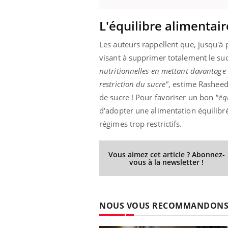
L'équilibre alimentair
Les auteurs rappellent que, jusqu'à
ale : et si on
Eczéma Chronique des Mains : se
Dia
Youtube
You
ube
Youtube
préparer pour l’été !
visant à supprimer totalement le su
Le 
nutritionnelles en mettant davantage l
 diabète de type 2
L'été arrive… et avec lui, un tout nouveau
nom
restriction du sucre"
, estime Rashee
ues chez les
rythme de vie ! Vacances, plage, piscine,
diab
ez les soignants.
soleil, activités en plein air… Nos mains
défi
de sucre ! Pour favoriser un bon
"éq
sont ...
d'adopter une alimentation équilibré
régimes trop restrictifs.
Vous aimez cet article ? Abonnez-
vous à la newsletter !
NOUS VOUS RECOMMANDON