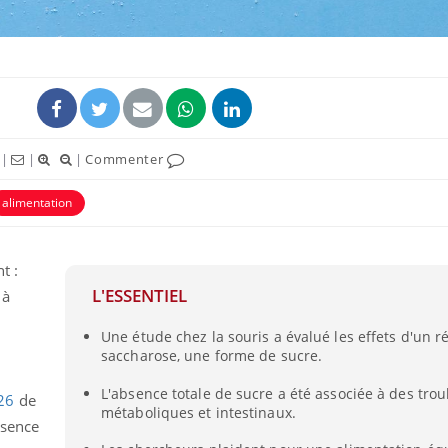
|
|
|
Commenter
alimentation
t :
Pourquoi manger moins
Mordue 
L'ESSENTIEL
 à
de protéines pourrait
vacances
finalement être bénéfique
le coma
Une étude chez la souris a évalué les effets d'un 
saccharose, une forme de sucre.
Grossesse et chaleur : ce
Mordue 
que dit la science
barracud
L'absence totale de sucre a été associée à des trou
26
de
secouru
métaboliques et intestinaux.
réflexe 
bsence