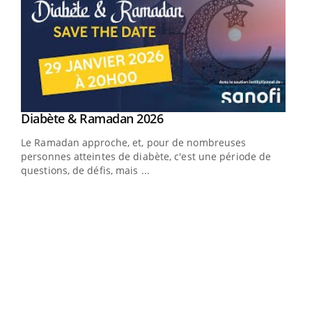
Youtube
Diabète & Ramadan 2026
Youtube
Le Ramadan approche, et, pour de nombreuses
vie !
personnes atteintes de diabète, c'est une période de
…
questions, de défis, mais ...
Un 
You
à l
Un é
mati
numé