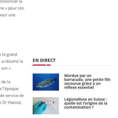
 prononcer la
ine » pour ces
 pour une
« le grand
EN DIRECT
», a résumé la
 son «
par un
Comment gérer le
a, une petite fille
sommeil des enfants en
 de la
e grâce à un
vacances ?
essentiel
de l’époque
de service de
lose en Suisse :
Bilan prévention : ce que
u Dr Hazout,
st l’origine de la
les kinés pourront
nation ?
bientôt faire