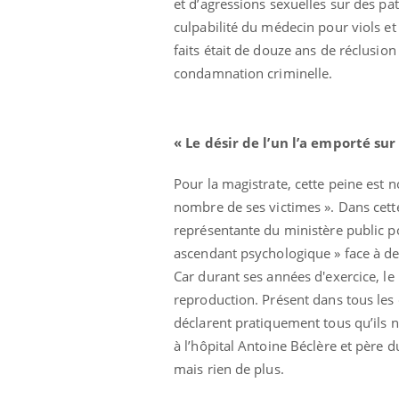
et d’agressions sexuelles sur des pa
culpabilité du médecin pour viols et
faits était de douze ans de réclusio
condamnation criminelle.
« Le désir de l’un l’a emporté sur 
Pour la magistrate, cette peine est n
nombre de ses victimes ». Dans cette a
représentante du ministère public po
ascendant psychologique »
face à de
e empêche-t-elle
Fortes chaleurs :
 la nuit ?
pourquoi le risque de
Car durant ses années d'exercice, le
noyade grimpe-t-il ?
reproduction. Présent dans tous les 
déclarent pratiquement tous qu’ils n
 fin du comprimé
Le Viagra pourrait-il
à l’hôpital Antoine Béclère et père d
jours se profile-t-
freiner la propagation du
n ?
cancer ?
mais rien de plus.