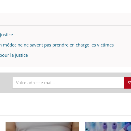
Mordue par une tique en
Allergie
vacances, elle reste dans
une nou
le coma pendant 42 jours
les réac
justice
en médecine ne savent pas prendre en charge les victimes
our la justice
S
S