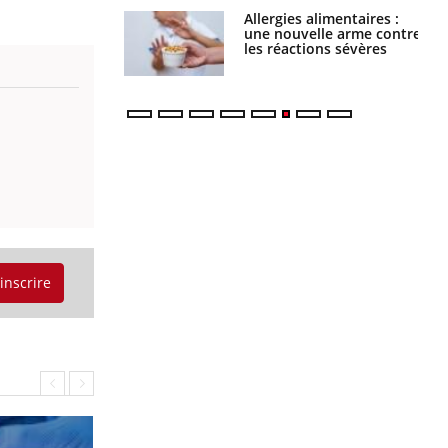
s alimentaires :
TDAH : quel est ce
velle arme contre
traitement autorisé aux
tions sévères
États-Unis ?
'inscrire