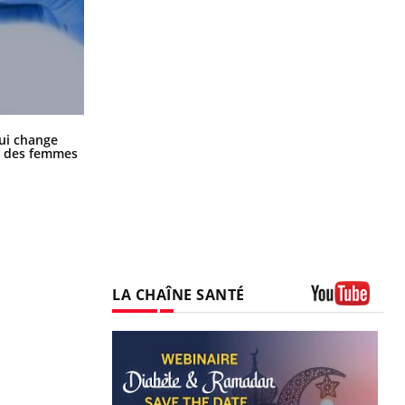
La sieste empêche-t-elle de dormir
ui change
la nuit ?
ge des femmes
LA CHAÎNE SANTÉ
Youtube