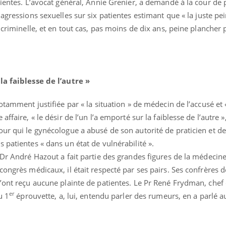
tientes. L’avocat général, Annie Grenier, a demandé à la cour de
 agressions sexuelles sur six patientes estimant que
« la juste pe
n criminelle, et en tout cas, pas moins de dix ans, peine plancher
la faiblesse de l’autre »
otamment justifiée par « la situation » de médecin de l’accusé et 
ffaire, « le désir de l’un l’a emporté sur la faiblesse de l’autre 
ur qui le gynécologue a abusé de son autorité de praticien et de
s patientes « dans un état de vulnérabilité ».
Grossesse et chaleur : ce
Mordue 
que dit la science
barracud
 Dr André Hazout a fait partie des grandes figures de la médecine
secouru
réflexe 
congrès médicaux, il était respecté par ses pairs. Ses confrères 
’ont reçu aucune plainte de patientes. Le Pr René Frydman, chef 
Le smartphone nuit-il à
Légionel
er
u 1
éprouvette, a, lui, entendu parler des rumeurs, en a parlé a
l'apprentissage de la
quelle e
lecture ?
contami