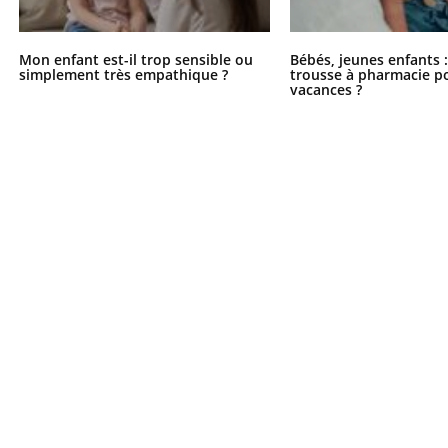
Comment oublier les
Chikung
écrans en vacances ?
West Nil
t-il dan
Mon enfant est-il trop sensible ou
Bébés, jeunes enfants :
France ?
simplement très empathique ?
trousse à pharmacie po
vacances ?