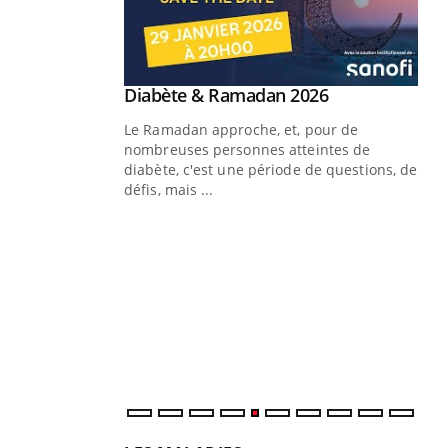
Youtube
 Mains : se
Diabète & Ramadan 2026
Youtube
outube
Le Ramadan approche, et, pour de
 un tout nouveau
nombreuses personnes atteintes de
plage, piscine,
diabète, c'est une période de questions, de
 air… Nos mains
défis, mais ...
Un
You
fac
pr
Un 
mut
san
num