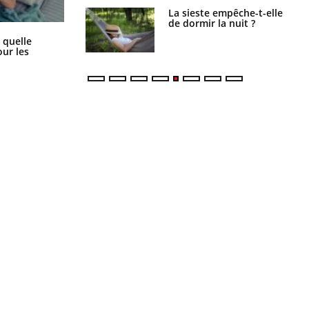
unya, dengue,
La sieste empêche-t-elle
e : que se passe-
de dormir la nuit ?
s le sud de la
Syndrome métabolique : quels sont
 quelle
les meilleurs exercices physiques ?
ur les