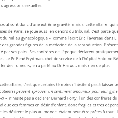
x agressions sexuelles.
zout sont donc d’une extrême gravité, mais si cette affaire, qui 
sises de Paris, se joue aussi en dehors du tribunal, c’est parce qu
nt du milieu gynécologique », comme l’écrit Eric Favereau dans Li
tie des grandes figures de la médecine de la reproduction. Présen
cté par ses pairs. Ses confrères de l’époque déclarent pratiquemen
es. Le Pr René Frydman, chef de service de à l’hôpital Antoine Bé
rler des rumeurs, en a parlé au Dr Hazout, mais rien de plus.
cette affaire, c’est que certains témoins n’hésitent pas à laisser 
 patientes peuvent éprouver un sentiment amoureux pour leur gyné
-ci »,
n’hésite pas à déclarer Bernard Forty, l’un des confrères du
nd que ces femmes en désir d’enfant, donc fragiles et très dépen
elles désirent le plus au monde, étaient peut-être prêtes à tout ! L