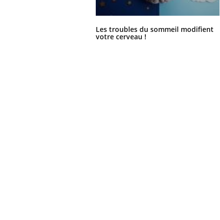
eunes enfants :
Hantavirus : un cas
rousse à
détecté chez un touriste
e pour les
en France
Les troubles du sommeil modifient
 ?
votre cerveau !