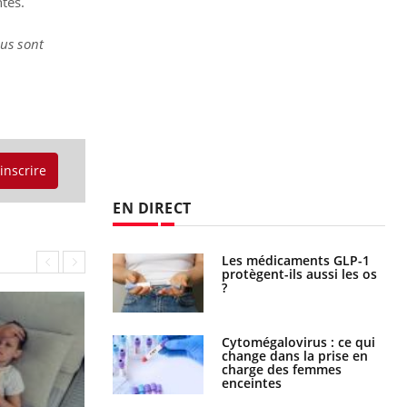
tes.
nus sont
'inscrire
EN DIRECT
s connectés :
Les médicaments GLP-1
 le travail
protègent-ils aussi les os
 de plus en plus
?
soirées
olorectal : une
Cytomégalovirus : ce qui
e simple aurait
change dans la prise en
la donne au Pays
charge des femmes
enceintes