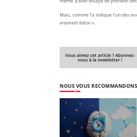
même a bien essayé de prendre cette
Mais, comme l’a indiqué l’un des en
vraiment béton »
.
Vous aimez cet article ? Abonnez-
vous à la newsletter !
NOUS VOUS RECOMMANDON
bles du sommeil
Syndrome métabolique :
t votre cerveau !
quels sont les meilleurs
exercices physiques ?
nt est-il trop
Comment éviter une otite
 ou simplement
pendant les vacances ?
athique ?