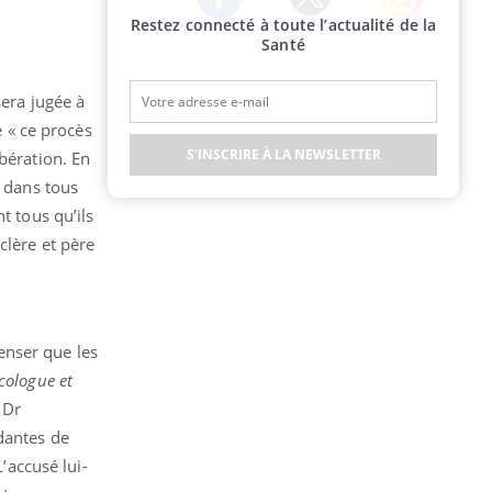
Restez connecté à toute l’actualité de la
Twitter
Facebook
Instagram
Santé
sera jugée à
e « ce procès
S'INSCRIRE À LA NEWSLETTER
bération. En
t dans tous
t tous qu’ils
clère et père
penser que les
cologue et
 Dr
dantes de
’accusé lui-