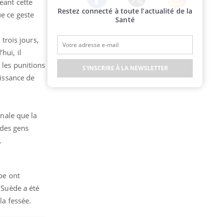
eant cette
Restez connecté à toute l’actualité de la
Twitter
Facebook
Instagram
ue ce geste
Santé
 trois jours,
hui, il
 les punitions
S'INSCRIRE À LA NEWSLETTER
aissance de
gnale que la
a des gens
n.
ope ont
 Suède a été
 la fessée.