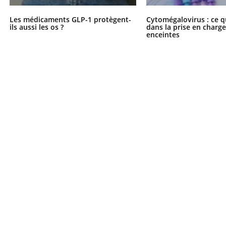
Mordue par une tique en
vacances, elle reste dans
Les médicaments GLP-1 protègent-
Cytomégalovirus : ce q
le coma pendant 42 jours
ils aussi les os ?
dans la prise en char
enceintes