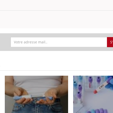
S
S
Grossesse et chaleur : ce
que dit la science
Le smartphone nuit-il à
l'apprentissage de la
lecture ?