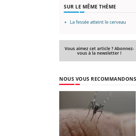
SUR LE MÊME THÈME
La fessée atteint le cerveau
Vous aimez cet article ? Abonnez-
vous à la newsletter !
NOUS VOUS RECOMMANDON
e empêche-t-elle
Fortes chaleurs :
 la nuit ?
pourquoi le risque de
noyade grimpe-t-il ?
 fin du comprimé
Le Viagra pourrait-il
jours se profile-t-
freiner la propagation du
n ?
cancer ?