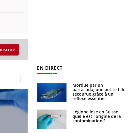
'inscrire
EN DIRECT
Mordue par un
Comment gérer le
barracuda, une petite fille
sommeil des enfants en
secourue grâce à un
vacances ?
réflexe essentiel
Légionellose en Suisse :
Bilan prévention : ce que
quelle est l’origine de la
les kinés pourront
contamination ?
bientôt faire