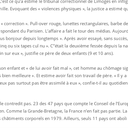
’est ce qu’a estimé le tribunal correctionnel de Limoges en inflig
lle. Evoquant des « violences physiques », la justice a estimé q
 « correction ». Pull-over rouge, lunettes rectangulaires, barbe de
ondant du Parisien. L’affaire a fait le tour des médias. Aujourd’
plus bonjour depuis longtemps ». Après avoir essayé, sans succès,
inq ou six tapes cul nu ». C’’était la deuxième fessée depuis la n
n sur eux », justifie ce père de deux enfants (9 et 10 ans).
 » son enfant et « de lui avoir fait mal », cet homme au chômage si
 bien meilleure ». Et estime avoir fait son travail de père. « Il y 
veux pas surtout pas être assimilé à eux », confie-t-il au quotidie
ne le contredit pas. 23 des 47 pays que compte le Conseil de l’Eur
dien. Comme la Grande-Bretagne, la France n’en fait pas partie. La
s châtiments corporels en 1979. Ailleurs, seuls 11 pays ont aboli