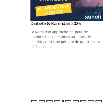
Youtube
Diabète & Ramadan 2026
Youtube
Le Ramadan approche, et, pour de
nombreuses personnes atteintes de
diabète, c'est une période de questions, de
défis, mais ...
Un « jumeau numérique » pour
CO
Youtube
You
faciliter l’accès à la médecine
Youtube
Cou
préventive
nou
bou
épi