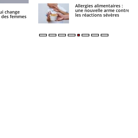
Allergies alimentaires :
TDAH : quel est ce
une nouvelle arme contre
traitement autorisé aux
La sieste empêche-t-elle de dormir
ui change
les réactions sévères
États-Unis ?
la nuit ?
ge des femmes