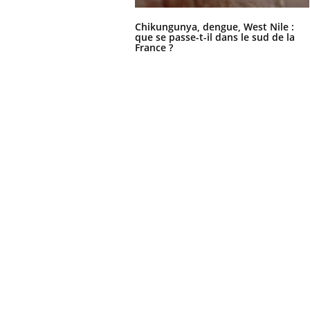
 votre ventre
Pourquoi manger moins
l les premiers
de protéines pourrait
Chikungunya, dengue, West Nile :
 vos vacances ?
finalement être bénéfique
que se passe-t-il dans le sud de la
France ?