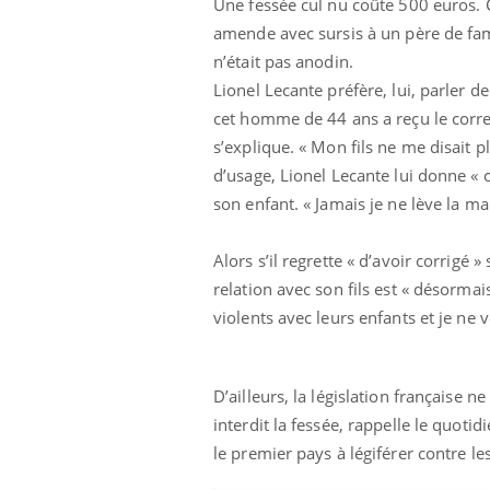
Une fessée cul nu coûte 500 euros. C
amende avec sursis à un père de fami
n’était pas anodin.
Lionel Lecante préfère, lui, parler de
cet homme de 44 ans a reçu le corresp
s’explique. « Mon fils ne me disait 
d’usage, Lionel Lecante lui donne « c
son enfant. « Jamais je ne lève la mai
Alors s’il regrette « d’avoir corrigé
relation avec son fils est « désormais
violents avec leurs enfants et je ne 
D’ailleurs, la législation française 
interdit la fessée, rappelle le quoti
le premier pays à légiférer contre le